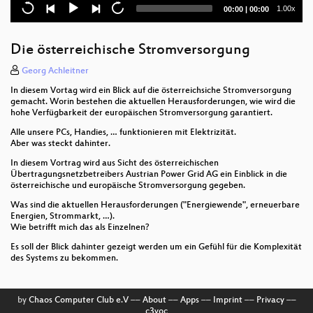
Modernes SQL in Open-Source Datenbanken
Current
Total
1.00x
00:00
|
00:00
time
duration
privacyIDEA
Die österreichische Stromversorgung
Geschichte(n) der Informatik
Georg Achleitner
Moderne Kommandozeilen Werkzeuge
In diesem Vortag wird ein Blick auf die österreichsiche Stromversorgung
gemacht. Worin bestehen die aktuellen Herausforderungen, wie wird die
wem gehört das, was ich programmiere?
hohe Verfügbarkeit der europäischen Stromversorgung garantiert.
Alle unsere PCs, Handies, … funktionieren mit Elektrizität.
Wir installieren Ubuntu!
Aber was steckt dahinter.
In diesem Vortrag wird aus Sicht des österreichischen
Das openSUSE-Projekt
Übertragungsnetzbetreibers Austrian Power Grid AG ein Einblick in die
österreichische und europäische Stromversorgung gegeben.
Vermintes YouTube 2.0
Was sind die aktuellen Herausforderungen ("Energiewende", erneuerbare
Energien, Strommarkt, …).
Openstack - Open Source Private Cloud
Wie betrifft mich das als Einzelnen?
Es soll der Blick dahinter gezeigt werden um ein Gefühl für die Komplexität
Python statt Shell-Scripts
des Systems zu bekommen.
X-Factor: Das Unfassbare - Die Geschichte von
Meltdown und Spectre
by
Chaos Computer Club e.V
––
About
––
Apps
––
Imprint
––
Privacy
––
c3voc