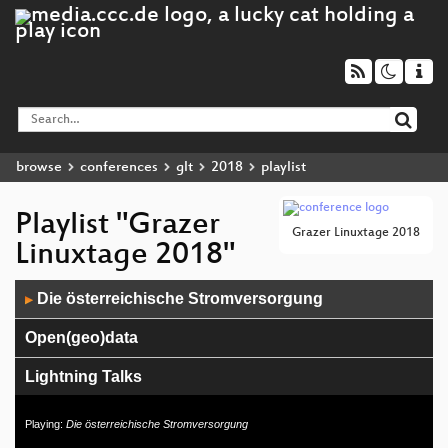
browse
conferences
glt
2018
playlist
Playlist "Grazer
Grazer Linuxtage 2018
Linuxtage 2018"
Audio
Die österreichische Stromversorgung
▶
Player
Open(geo)data
Lightning Talks
System- und Applikationsmonitoring
Playing:
Die österreichische Stromversorgung