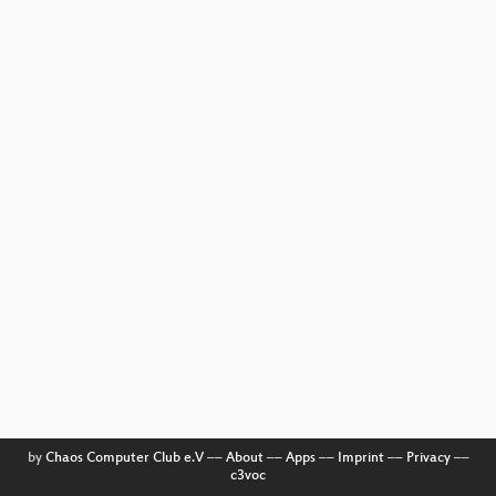
by
Chaos Computer Club e.V
––
About
––
Apps
––
Imprint
––
Privacy
––
c3voc