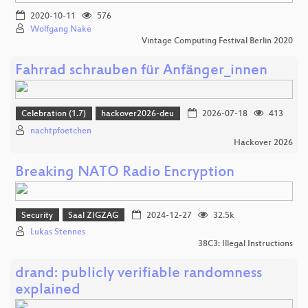
2020-10-11
576
Wolfgang Nake
Vintage Computing Festival Berlin 2020
Fahrrad schrauben für Anfänger_innen
Celebration (1.7)
hackover2026-deu
2026-07-18
413
nachtpfoetchen
Hackover 2026
Breaking NATO Radio Encryption
Security
Saal ZIGZAG
2024-12-27
32.5k
Lukas Stennes
38C3: Illegal Instructions
drand: publicly verifiable randomness
explained