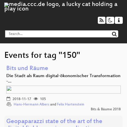
Events for tag "150"
Bits und Räume
Die Stadt als Raum digital-ökonomischer Transformation
-…
2018-11-17
105
Hans-Hermann Albers
and
Felix Hartenstein
Bits & Bäume 2018
Geopaparazzi state of the art of the