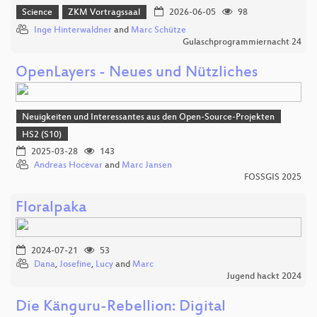
Science
ZKM Vortragssaal
2026-06-05
98
Inge Hinterwaldner
and
Marc Schütze
Gulaschprogrammiernacht 24
OpenLayers - Neues und Nützliches
Neuigkeiten und Interessantes aus den Open-Source-Projekten
HS2 (S10)
2025-03-28
143
Andreas Hocevar
and
Marc Jansen
FOSSGIS 2025
Floralpaka
2024-07-21
53
Dana
,
Josefine
,
Lucy
and
Marc
Jugend hackt 2024
Die Känguru-Rebellion: Digital