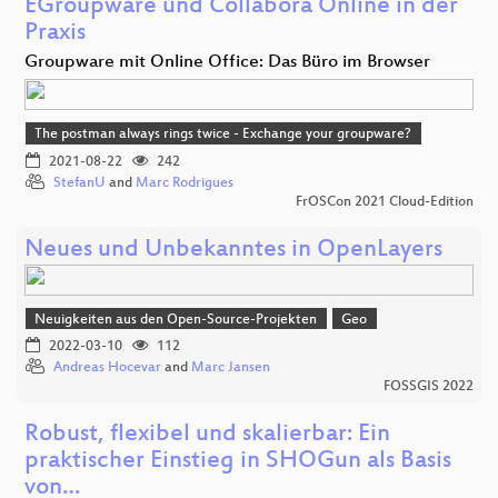
EGroupware und Collabora Online in der
Praxis
Groupware mit Online Office: Das Büro im Browser
The postman always rings twice - Exchange your groupware?
2021-08-22
242
StefanU
and
Marc Rodrigues
FrOSCon 2021 Cloud-Edition
Neues und Unbekanntes in OpenLayers
Neuigkeiten aus den Open-Source-Projekten
Geo
2022-03-10
112
Andreas Hocevar
and
Marc Jansen
FOSSGIS 2022
Robust, flexibel und skalierbar: Ein
praktischer Einstieg in SHOGun als Basis
von…