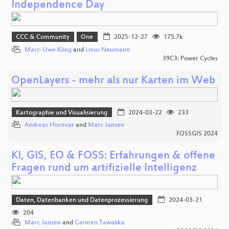
Independence Day
CCC & Community
One
2025-12-27
175.7k
Marc-Uwe Kling
and
Linus Neumann
39C3: Power Cycles
OpenLayers - mehr als nur Karten im Web
Kartographie und Visualisierung
2024-03-22
233
Andreas Hocevar
and
Marc Jansen
FOSSGIS 2024
KI, GIS, EO & FOSS: Erfahrungen & offene
Fragen rund um artifizielle Intelligenz
Daten, Datenbanken und Datenprozessierung
2024-03-21
204
Marc Jansen
and
Carmen Tawalika