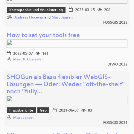
Kartographie und Visualisierung
2023-03-15
206
Andreas Hocevar
and
Marc Jansen
FOSSGIS 2023
How to set your tools free
2022-05-07
166
Marc R. Dusseiller
DIWO 2022
SHOGun als Basis flexibler WebGIS-
Lösungen — Oder: Weder "off-the-shelf"
noch "fully…
Praxisberichte
Geo
2021-06-09
83
Marc Jansen
FOSSGIS 2021