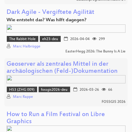
Dark Agile - Vergiftete Agilität
Wie entsteht das? Was hilft dagegen?
The Rabbit Hole
eh23-deu
2026-04-04
299
Marc Halbrügge
EasterHegg 2026: The Bunny Is A Lie
Geoserver als zentrales Mittel in der
archäologischen (Feld-)Dokumentation
HS3 (ZHG 009)
fossgis2026-deu
2026-03-26
66
Marc Rappe
FOSSGIS 2026
How to Run a Film Festival on Libre
Graphics