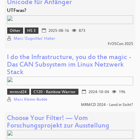
Unicode für Anfänger
UTFwas?
Other
HS 3
2025-08-16
873
Marc 'Zugschlus' Haber
FrOSCon 2025
I do the Infrastructure, you do the magic -
Das CAN Subsystem im Linux Netzwerk
Stack
mrmcd24
C120 - Rainbow Warrior
2024-10-04
196
Marc Kleine-Budde
MRMCD 2024 - Land in Sicht?
Choose Your Filter! — Vom
Forschungsprojekt zur Ausstellung