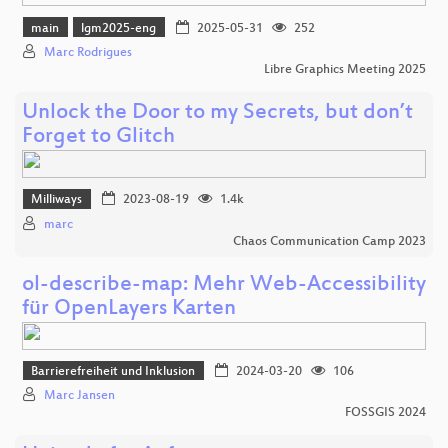
main
lgm2025-eng
2025-05-31
252
Marc Rodrigues
Libre Graphics Meeting 2025
Unlock the Door to my Secrets, but don’t
Forget to Glitch
Milliways
2023-08-19
1.4k
marc
Chaos Communication Camp 2023
ol-describe-map: Mehr Web-Accessibility
für OpenLayers Karten
Barrierefreiheit und Inklusion
2024-03-20
106
Marc Jansen
FOSSGIS 2024