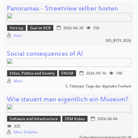
Panoramax - Streetview selber hosten
Vortrag
Saal im KCR
2026-06-20
256
marc
DO_BYTE 2026
Social consequences of AI
Ethics, Politics and Society
ENUM
2026-05-16
100
Marc
5. Tübinger Tage der digitalen Freiheit
Wie steuert man eigentlich ein Museum?
Software and Infrastructure
ZKM Kubus
2026-06-06
325
Marc Schütze
Gulaschprogrammiernacht 24