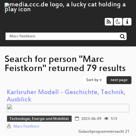
Search for person "Marc
Feistkorn" returned 79 results
Sort by
next page
Karlsruher Modell - Geschichte, Technik,
Ausblick
Technologie, Energie und Mobilität
2023-06-09
513
Marc Feistkorn
Gulaschprogrammiernacht 21