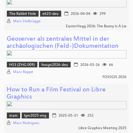
The Rabbit Hole
eh23-deu
2026-04-04
299
Marc Halbrügge
EasterHegg 2026: The Bunny Is A Lie
Geoserver als zentrales Mittel in der
archäologischen (Feld-)Dokumentation
HS3 (ZHG 009)
fossgis2026-deu
2026-03-26
66
Marc Rappe
FOSSGIS 2026
How to Run a Film Festival on Libre
Graphics
main
lgm2025-eng
2025-05-31
252
Marc Rodrigues
Libre Graphics Meeting 2025