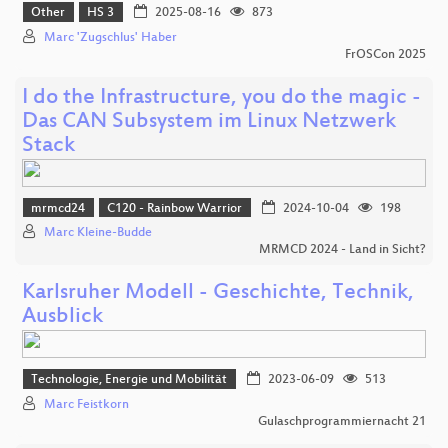
Other
HS 3
2025-08-16
873
Marc 'Zugschlus' Haber
FrOSCon 2025
I do the Infrastructure, you do the magic -
Das CAN Subsystem im Linux Netzwerk
Stack
mrmcd24
C120 - Rainbow Warrior
2024-10-04
198
Marc Kleine-Budde
MRMCD 2024 - Land in Sicht?
Karlsruher Modell - Geschichte, Technik,
Ausblick
Technologie, Energie und Mobilität
2023-06-09
513
Marc Feistkorn
Gulaschprogrammiernacht 21