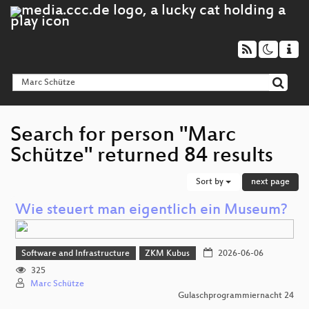
Search for person "Marc
Schütze" returned 84 results
Sort by
next page
Wie steuert man eigentlich ein Museum?
Software and Infrastructure
ZKM Kubus
2026-06-06
325
Marc Schütze
Gulaschprogrammiernacht 24