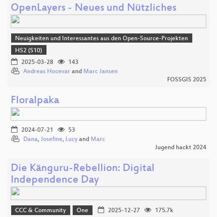
OpenLayers - Neues und Nützliches
Neuigkeiten und Interessantes aus den Open-Source-Projekten
HS2 (S10)
2025-03-28
143
Andreas Hocevar
and
Marc Jansen
FOSSGIS 2025
Floralpaka
2024-07-21
53
Dana
,
Josefine
,
Lucy
and
Marc
Jugend hackt 2024
Die Känguru-Rebellion: Digital
Independence Day
CCC & Community
One
2025-12-27
175.7k