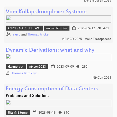
Datenspuren 2025
Vom Kollaps komplexer Systeme
C120 - Art. 15 DSGVO
mrmcd25-deu
2025-09-12
470
ajuvo
and
Thomas Fricke
MRMCD 2025 - Volle Transparenz
Dynamic Derivations: what and why
darmstadt
nixcon2023
2023-09-09
295
Thomas Bereknyei
NixCon 2023
Energy Consumption of Data Centers
Problems and Solutions
Bits & Bäume
2023-08-19
610