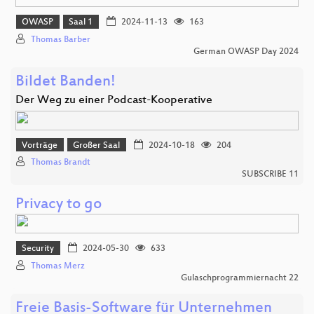
OWASP
Saal 1
2024-11-13
163
Thomas Barber
German OWASP Day 2024
Bildet Banden!
Der Weg zu einer Podcast-Kooperative
Vorträge
Großer Saal
2024-10-18
204
Thomas Brandt
SUBSCRIBE 11
Privacy to go
Security
2024-05-30
633
Thomas Merz
Gulaschprogrammiernacht 22
Freie Basis-Software für Unternehmen