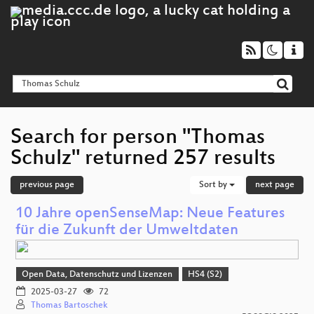
Search for person "Thomas
Schulz" returned 257 results
previous page
Sort by
next page
10 Jahre openSenseMap: Neue Features
für die Zukunft der Umweltdaten
Open Data, Datenschutz und Lizenzen
HS4 (S2)
2025-03-27
72
Thomas Bartoschek