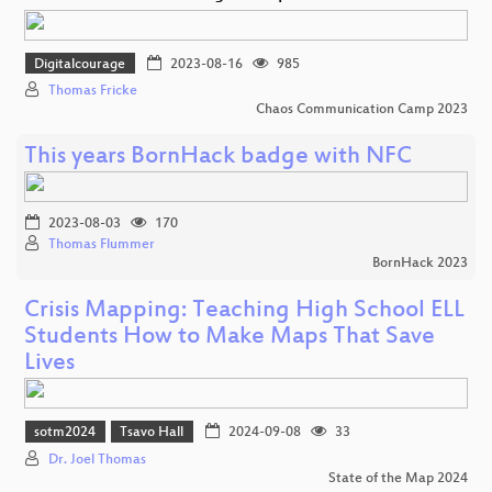
Digitalcourage
2023-08-16
985
Thomas Fricke
Chaos Communication Camp 2023
This years BornHack badge with NFC
2023-08-03
170
Thomas Flummer
BornHack 2023
Crisis Mapping: Teaching High School ELL
Students How to Make Maps That Save
Lives
sotm2024
Tsavo Hall
2024-09-08
33
Dr. Joel Thomas
State of the Map 2024