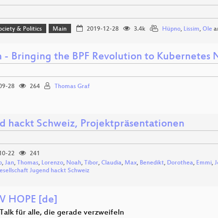
ociety & Politics
Main
2019-12-28
3.4k
Hüpno
,
Lissim
,
Ole
a
m - Bringing the BPF Revolution to Kubernetes
09-28
264
Thomas Graf
d hackt Schweiz, Projektpräsentationen
10-22
241
o
,
Jan
,
Thomas
,
Lorenzo
,
Noah
,
Tibor
,
Claudia
,
Max
,
Benedikt
,
Dorothea
,
Emmi
,
J
Gesellschaft Jugend hackt Schweiz
W HOPE [de]
Talk für alle, die gerade verzweifeln