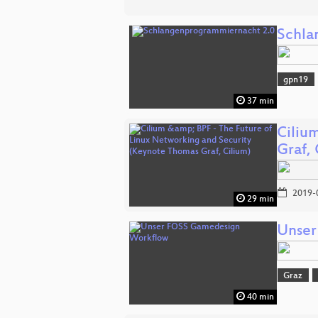
Schla
gpn19
37 min
Ciliu
Graf, 
2019-
29 min
Unser
Graz
40 min