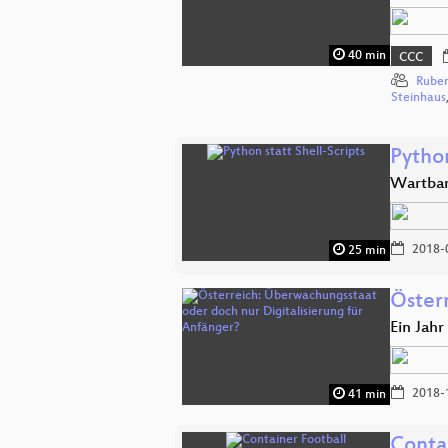
40 min
CCC
Rube
Steinhaus
Python
Wartbar,
2018-
25 min
Öster
Ein Jah
2018-
41 min
Conta