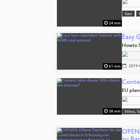
Geo
24 min
Easy 
Howto S
2019-
61 min
Conte
EU plan
38 min
Ethics, S
OPENE
zu Ba