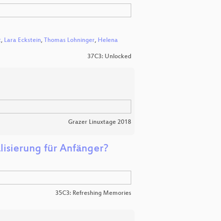
t
,
Lara Eckstein
,
Thomas Lohninger
,
Helena
37C3: Unlocked
Grazer Linuxtage 2018
lisierung für Anfänger?
35C3: Refreshing Memories