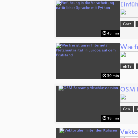
Einfü
Graz
45 min
Wie fr
eh19
50 min
OSM B
Geo
18 min
Vektor