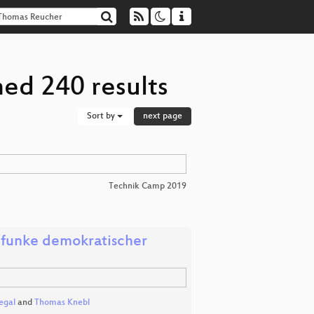
ed 240 results
Sort by
next page
Technik Camp 2019
dfunke demokratischer
egal
and
Thomas Knebl