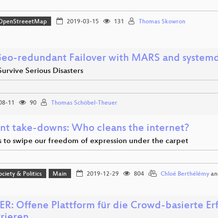
OpenStreeetMap
2019-03-15
131
Thomas Skowron
Geo-redundant Failover with MARS and system
urvive Serious Disasters
08-11
90
Thomas Schöbel-Theuer
nt take-downs: Who cleans the internet?
s to swipe our freedom of expression under the carpet
ociety & Politics
Main
2019-12-29
804
Chloé Berthélémy
an
R: Offene Plattform für die Crowd-basierte Er
rrieren…