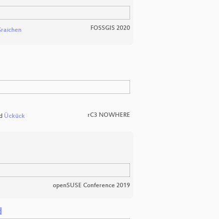
FOSSGIS 2020
raichen
rC3 NOWHERE
d
Ückück
openSUSE Conference 2019
d