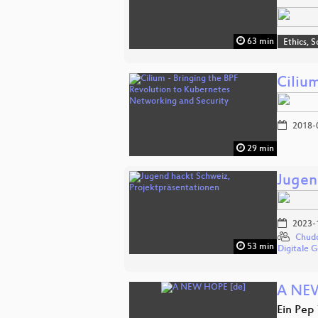
63 min
Ethics, S
Ciliu
2018-
29 min
Jugen
2023-
Chud
53 min
Digitale 
A NE
Ein Pep 