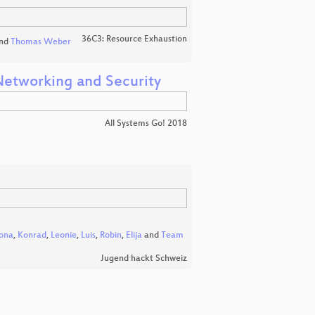
36C3: Resource Exhaustion
nd
Thomas Weber
 Networking and Security
All Systems Go! 2018
ona
,
Konrad
,
Leonie
,
Luis
,
Robin
,
Elija
and
Team
Jugend hackt Schweiz