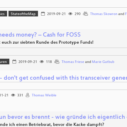
ics
StateoftheMap
2019-09-21
290
Thomas Skowron
and
F
eeds money? – Cash for FOSS
 euch zur siebten Runde des Prototype Funds!
uren
2019-09-21
118
Thomas Friese
and
Marie Gutbub
 don't get confused with this transceiver gene
11-21
331
Thomas Weible
un bevor es brennt - wie gründe ich eigentlich 
nde ich einen Betriebsrat, bevor die Kacke dampft?