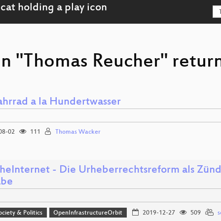
on "Thomas Reucher" return
ahrrad a la Hundertwasser
08-02
111
Thomas Wacker
heInternet - Die Urheberrechtsreform als Zün
abe
ociety & Politics
OpenInfrastructureOrbit
2019-12-27
509
s