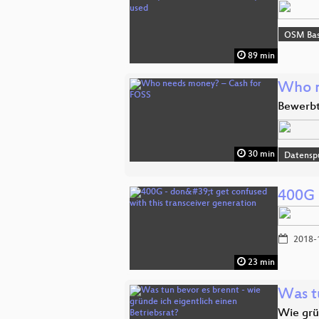
OSM Bas
89 min
Who n
Bewerbt
30 min
Datensp
400G -
2018-
23 min
Was t
Wie grü