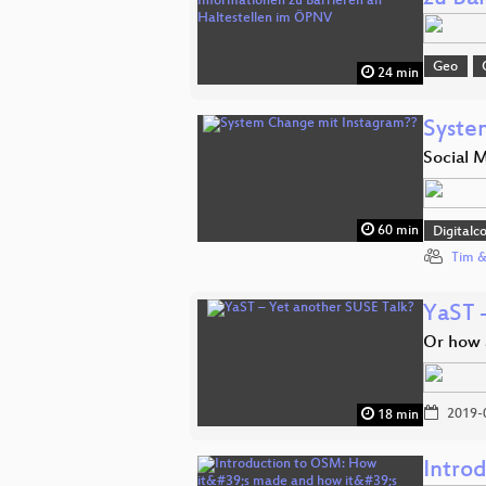
Geo
24 min
Syste
Social M
60 min
Digitalc
Tim &
YaST 
Or how 
2019-
18 min
Intro