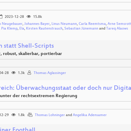
2023-12-28
15.8k
n Neugebauer
,
Johannes Bayer
,
Linus Neumann
,
Carla Reemtsma
,
Arne Semsrot
,
Pia Klemp
,
Ela
,
Kirsten Rautenstrauch
,
Sebastian Jünemann
and
Tareq Alaows
 statt Shell-Scripts
 robust, skalierbar, portierbar
04-28
1.3k
Thomas Aglassinger
reich: Überwachungsstaat oder doch nur Digita
r unter der rechtsextremen Regierung
12-29
1.8k
Thomas Lohninger
and
Angelika Adensamer
iner Football