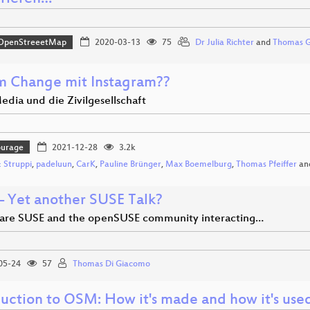
OpenStreeetMap
2020-03-13
75
Dr Julia Richter
and
Thomas G
m Change mit Instagram??
edia und die Zivilgesellschaft
ourage
2021-12-28
3.2k
 Struppi
,
padeluun
,
CarK
,
Pauline Brünger
,
Max Boemelburg
,
Thomas Pfeiffer
an
– Yet another SUSE Talk?
are SUSE and the openSUSE community interacting…
05-24
57
Thomas Di Giacomo
duction to OSM: How it's made and how it's use