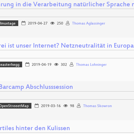
hrung in die Verarbeitung natürlicher Sprache 
linuxtage
2019-04-27
250
Thomas Aglassinger
ei ist unser Internet? Netzneutralität in Europ
easterhegg
2019-04-19
302
Thomas Lohninger
arcamp Abschlusssession
OpenStreeetMap
2019-03-16
98
Thomas Skowron
tiles hinter den Kulissen