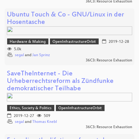
36C3: Resource Exhaustion
Ubuntu Touch & Co - GNU/Linux in der
Hosentasche
Hardware & Making
OpenInfrastructureOrbit
2019-12-28
5.0k
segal
and
Jan Sprinz
36C3: Resource Exhaustion
SaveTheInternet - Die
Urheberrechtsreform als Zündfunke
demokratischer Teilhabe
Ethics, Society & Politics
OpenInfrastructureOrbit
2019-12-27
509
segal
and
Thomas Knebl
36C3: Resource Exhaustion