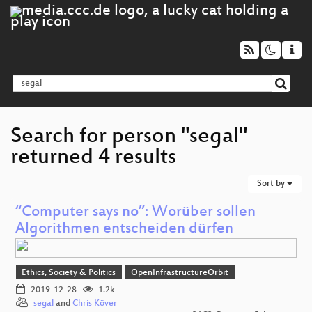
Search for person "segal"
returned 4 results
Sort by
“Computer says no”: Worüber sollen
Algorithmen entscheiden dürfen
Ethics, Society & Politics
OpenInfrastructureOrbit
2019-12-28
1.2k
segal
and
Chris Köver