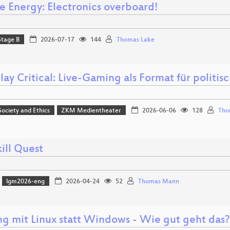
e Energy: Electronics overboard!
Stage B
2026-07-17
144
Thomas Lake
Play Critical: Live-Gaming als Format für politi
 Society and Ethics
ZKM Medientheater
2026-06-06
128
Tho
kill Quest
lgm2026-eng
2026-04-24
52
Thomas Mann
g mit Linux statt Windows - Wie gut geht das?