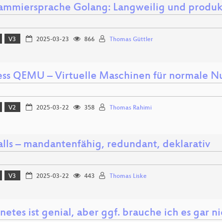
ammiersprache Golang: Langweilig und produk
V3
2025-03-23
866
Thomas Güttler
ess QEMU – Virtuelle Maschinen für normale N
V2
2025-03-22
358
Thomas Rahimi
alls – mandantenfähig, redundant, deklarativ
V3
2025-03-22
443
Thomas Liske
etes ist genial, aber ggf. brauche ich es gar n