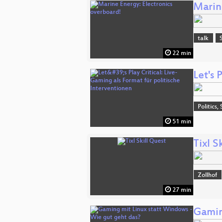
Marin
talk
22 min
Let's 
Politics,
51 min
Tixl S
Zollhof
27 min
Gamin