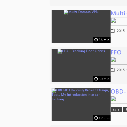
Multi
2015-
36 min
FFO -
2015-
30 min
OBD-I
talk
19 min