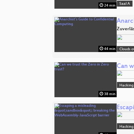
Saal A
24 min
Anarc
Zuverlä
44 min
Clouds o
Can we
Hacking
38 min
Escap
Hacking