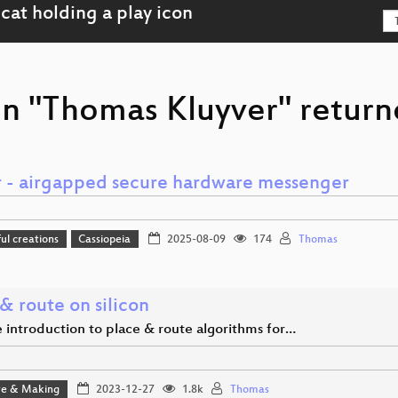
on "Thomas Kluyver" return
r - airgapped secure hardware messenger
l creations
Cassiopeia
2025-08-09
174
Thomas
& route on silicon
 introduction to place & route algorithms for…
e & Making
2023-12-27
1.8k
Thomas