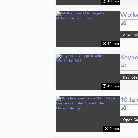
40 min
Wolke
Anwend
45 min
Keyno
Keynote
49 min
10 Ja
Open Da
5 min