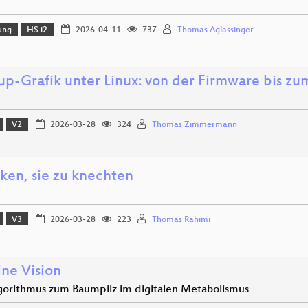
ung
HS i2
2026-04-11
737
Thomas Aglassinger
up-Grafik unter Linux: von der Firmware bis zu
V2
2026-03-28
324
Thomas Zimmermann
oken, sie zu knechten
V3
2026-03-28
223
Thomas Rahimi
ne Vision
orithmus zum Baumpilz im digitalen Metabolismus