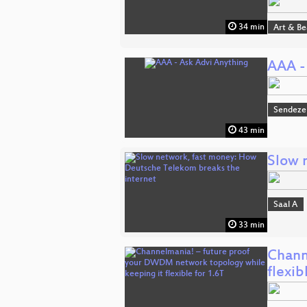
34 min
Art & B
AAA -
Sendeze
43 min
Slow 
Saal A
33 min
Chann
flexib