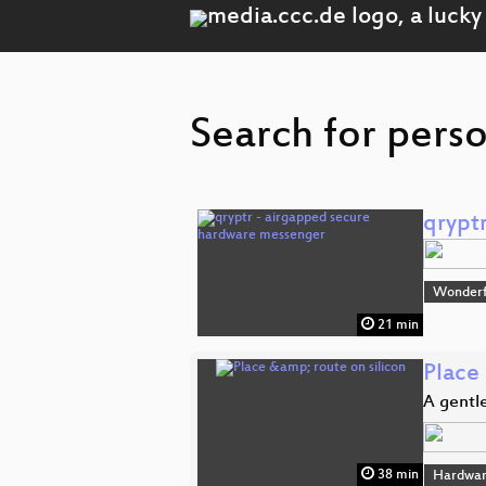
Search for pers
qrypt
Wonderfu
21 min
Place 
A gentle
38 min
Hardwar