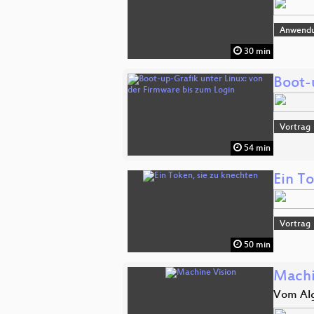
Anwend
30 min
Boot-
Vortrag
54 min
Ein T
Vortrag
50 min
Machi
Vom Alg