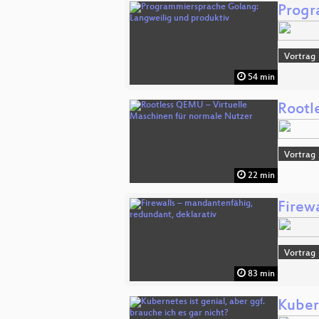
Progr
Vortrag
54 min
Rootl
Vortrag
22 min
Firew
Vortrag
83 min
Kubern