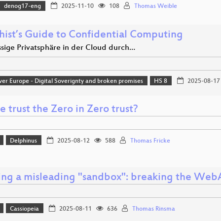
denog17-eng
2025-11-10
108
Thomas Weible
hist’s Guide to Confidential Computing
ssige Privatsphäre in der Cloud durch…
ver Europe - Digital Soverignty and broken promises
HS 8
2025-08-17
 trust the Zero in Zero trust?
Delphinus
2025-08-12
588
Thomas Fricke
ing a misleading "sandbox": breaking the WebA
Cassiopeia
2025-08-11
636
Thomas Rinsma