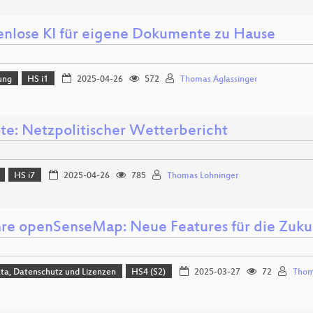
nlose KI für eigene Dokumente zu Hause
ung
HS i1
2025-04-26
572
Thomas Aglassinger
te: Netzpolitischer Wetterbericht
HS i7
2025-04-26
785
Thomas Lohninger
hre openSenseMap: Neue Features für die Zuk
ta, Datenschutz und Lizenzen
HS4 (S2)
2025-03-27
72
Thom