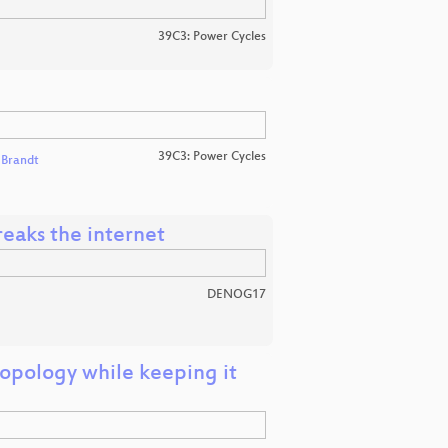
39C3: Power Cycles
39C3: Power Cycles
Brandt
eaks the internet
DENOG17
pology while keeping it