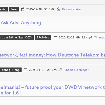
eauty
Fuse
2025-12-28
2.0k
Thomas Knüsel
 Ask Advi Anything
ntrum Bühne (Saal X 07)
39c3-deu
2025-12-28
1.3k
Thomas 
network, fast money: How Deutsche Telekom br
denog17-eng
2025-11-11
1.9k
Thomas Lohninger
elmania! – future proof your DWDM network to
le for 1.6T