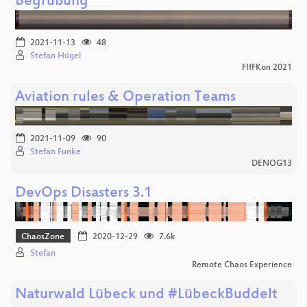
Begrüßung
2021-11-13
48
Stefan Hügel
FIfFKon 2021
Aviation rules & Operation Teams
2021-11-09
90
Stefan Funke
DENOG13
DevOps Disasters 3.1
ChaosZone
2020-12-29
7.6k
Stefan
Remote Chaos Experience
Naturwald Lübeck und #LübeckBuddelt