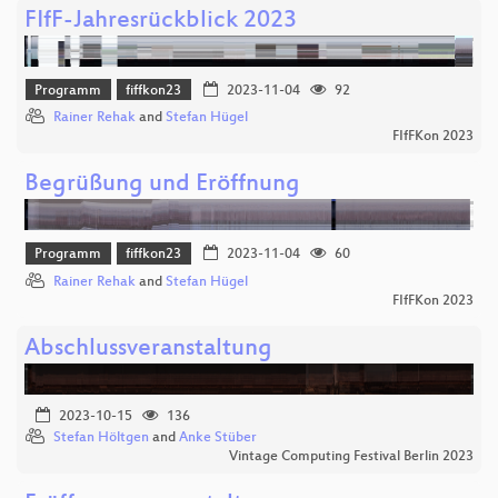
FIfF-Jahresrückblick 2023
Programm
fiffkon23
2023-11-04
92
Rainer Rehak
and
Stefan Hügel
FIfFKon 2023
Begrüßung und Eröffnung
Programm
fiffkon23
2023-11-04
60
Rainer Rehak
and
Stefan Hügel
FIfFKon 2023
Abschlussveranstaltung
2023-10-15
136
Stefan Höltgen
and
Anke Stüber
Vintage Computing Festival Berlin 2023