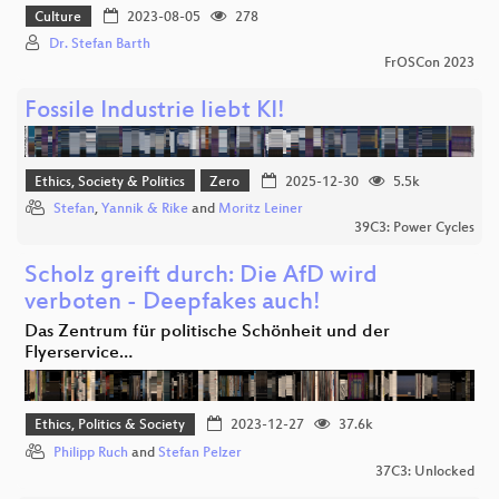
Culture
2023-08-05
278
Dr. Stefan Barth
FrOSCon 2023
Fossile Industrie liebt KI!
Ethics, Society & Politics
Zero
2025-12-30
5.5k
Stefan
,
Yannik & Rike
and
Moritz Leiner
39C3: Power Cycles
Scholz greift durch: Die AfD wird
verboten - Deepfakes auch!
Das Zentrum für politische Schönheit und der
Flyerservice…
Ethics, Politics & Society
2023-12-27
37.6k
Philipp Ruch
and
Stefan Pelzer
37C3: Unlocked