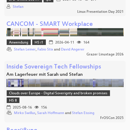
Stefan
Linux Presentation Day 2021
CANCOM - SMART Workplace
Anwendung
HS i1
2026-04-11
164
Stefan Leiner
,
Fabio Stix
and
David Angerer
Grazer Linuxtage 2026
Inside Sovereign Tech Fellowships
Am Lagerfeuer mit Sarah und Stefan
Clouds over Europe - Digital Soverignty and broken promises
HS 8
2025-08-16
156
Mirko Swillus
,
Sarah Hoffmann
and
Stefan Eissing
FrOSCon 2025