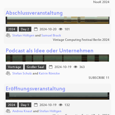
NooK 2024
Abschlussveranstaltung
2024
Day 2
2024-10-20
101
Stefan Höltgen
and
Samuel Brack
Vintage Computing Festival Berlin 2024
Podcast als Idee oder Unternehmen
Vorträge
Großer Saal
2024-10-19
363
Stefan Schulz
and
Katrin Rönicke
SUBSCRIBE 11
Eröffnungsveranstaltung
2024
Day 1
2024-10-19
132
Andrea Knaut
and
Stefan Höltgen