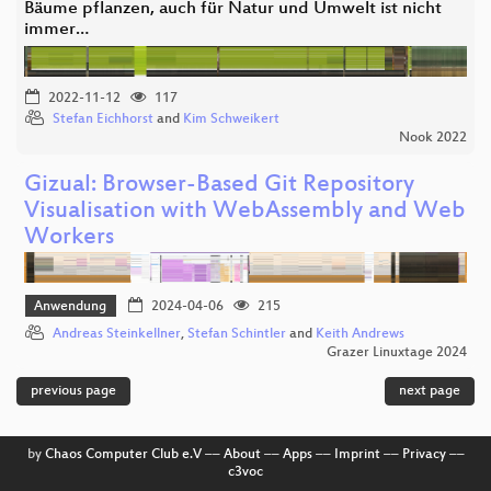
Bäume pflanzen, auch für Natur und Umwelt ist nicht
immer…
2022-11-12
117
Stefan Eichhorst
and
Kim Schweikert
Nook 2022
Gizual: Browser-Based Git Repository
Visualisation with WebAssembly and Web
Workers
Anwendung
2024-04-06
215
Andreas Steinkellner
,
Stefan Schintler
and
Keith Andrews
Grazer Linuxtage 2024
previous page
next page
by
Chaos Computer Club e.V
––
About
––
Apps
––
Imprint
––
Privacy
––
c3voc