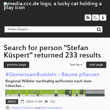
Search for person "Stefan
Küspert" returned 233 results
previous page
Sort by
next page
#GemeinsamBuddeln – Bäume pflanzen
Regional Wälder nachhaltig aufforsten nach dem
Lübecker…
AMS3
2024-11-09
152
Stefan Eichhorst
and
Kim Schweikert