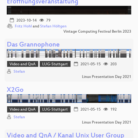
Eröffnungsveranstaltung
2023-10-14
79
Fritz Hohl
and
Stefan Höltgen
Vintage Computing Festival Berlin 2023
Das Grannophone
Video and QnA
LUG-Stuttgart
2021-05-15
203
Stefan
Linux Presentation Day 2021
X2Go
Video and QnA
LUG-Stuttgart
2021-05-15
192
Stefan
Linux Presentation Day 2021
Video and QnA / Kanal Unix User Group