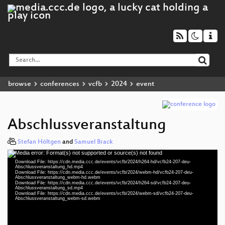
browse
conferences
vcfb
2024
event
Abschlussveranstaltung
Stefan Höltgen
and
Samuel Brack
Media error: Format(s) not supported or source(s) not found
Video
Download File: https://cdn.media.ccc.de/events/vcfb/2024/h264-hd/vcfb24-207-deu-
Player
Abschlussveranstaltung_hd.mp4
Download File: https://cdn.media.ccc.de/events/vcfb/2024/webm-hd/vcfb24-207-deu-
Abschlussveranstaltung_webm-hd.webm
Download File: https://cdn.media.ccc.de/events/vcfb/2024/h264-sd/vcfb24-207-deu-
Abschlussveranstaltung_sd.mp4
Download File: https://cdn.media.ccc.de/events/vcfb/2024/webm-sd/vcfb24-207-deu-
deu 1080p (mp4)
Abschlussveranstaltung_webm-sd.webm
deu 1080p (webm)