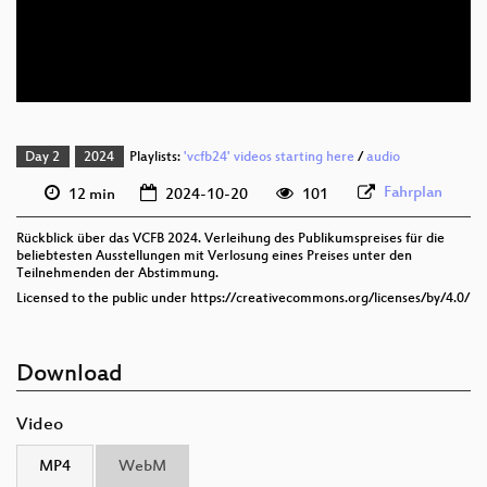
deu 576p (mp4)
deu 576p (webm)
Day 2
2024
Playlists:
'vcfb24' videos starting here
/
audio
Fahrplan
12 min
2024-10-20
101
Rückblick über das VCFB 2024. Verleihung des Publikumspreises für die
beliebtesten Ausstellungen mit Verlosung eines Preises unter den
Teilnehmenden der Abstimmung.
Licensed to the public under https://creativecommons.org/licenses/by/4.0/
Download
Video
MP4
WebM