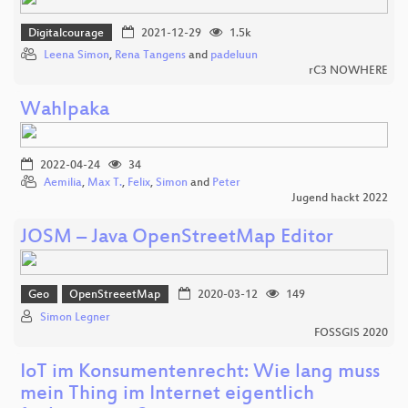
Digitalcourage
2021-12-29
1.5k
Leena Simon
,
Rena Tangens
and
padeluun
rC3 NOWHERE
Wahlpaka
2022-04-24
34
Aemilia
,
Max T.
,
Felix
,
Simon
and
Peter
Jugend hackt 2022
JOSM – Java OpenStreetMap Editor
Geo
OpenStreeetMap
2020-03-12
149
Simon Legner
FOSSGIS 2020
IoT im Konsumentenrecht: Wie lang muss
mein Thing im Internet eigentlich