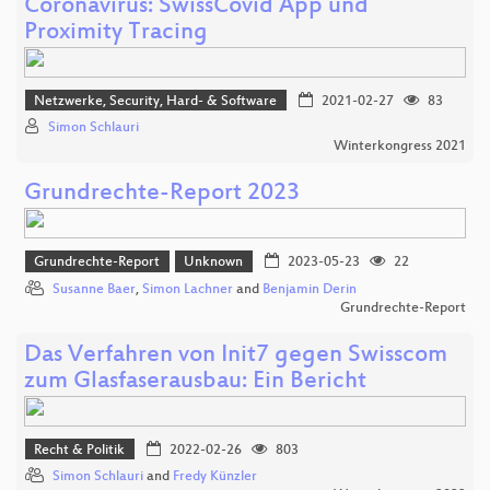
Coronavirus: SwissCovid App und
Proximity Tracing
Netzwerke, Security, Hard- & Software
2021-02-27
83
Simon Schlauri
Winterkongress 2021
Grundrechte-Report 2023
Grundrechte-Report
Unknown
2023-05-23
22
Susanne Baer
,
Simon Lachner
and
Benjamin Derin
Grundrechte-Report
Das Verfahren von Init7 gegen Swisscom
zum Glasfaserausbau: Ein Bericht
Recht & Politik
2022-02-26
803
Simon Schlauri
and
Fredy Künzler