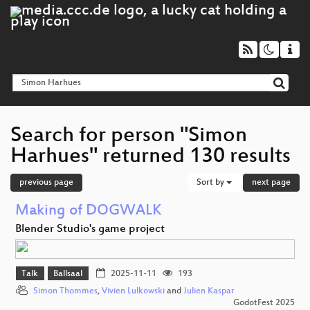
Search for person "Simon
Harhues" returned 130 results
previous page
Sort by
next page
Making of DOGWALK
Blender Studio's game project
Talk
Ballsaal
2025-11-11
193
Simon Thommes
,
Vivien Lulkowski
and
Julien Kaspar
GodotFest 2025