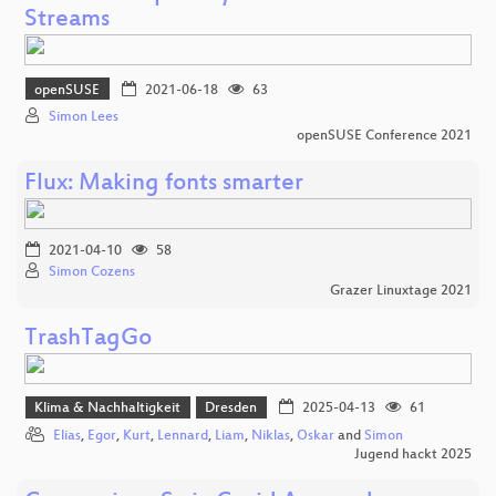
Streams
openSUSE
2021-06-18
63
Simon Lees
openSUSE Conference 2021
Flux: Making fonts smarter
2021-04-10
58
Simon Cozens
Grazer Linuxtage 2021
TrashTagGo
Klima & Nachhaltigkeit
Dresden
2025-04-13
61
Elias
,
Egor
,
Kurt
,
Lennard
,
Liam
,
Niklas
,
Oskar
and
Simon
Jugend hackt 2025