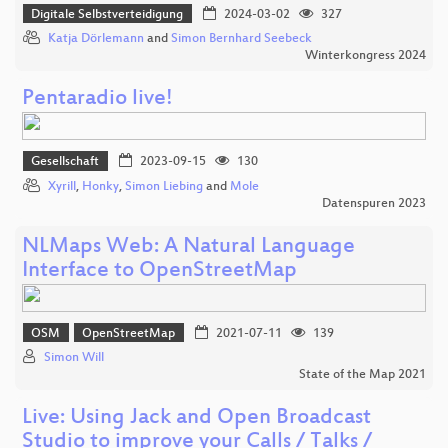
Digitale Selbstverteidigung
2024-03-02
327
Katja Dörlemann
and
Simon Bernhard Seebeck
Winterkongress 2024
Pentaradio live!
Gesellschaft
2023-09-15
130
Xyrill
,
Honky
,
Simon Liebing
and
Mole
Datenspuren 2023
NLMaps Web: A Natural Language
Interface to OpenStreetMap
OSM
OpenStreetMap
2021-07-11
139
Simon Will
State of the Map 2021
Live: Using Jack and Open Broadcast
Studio to improve your Calls / Talks /