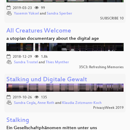
2019-03-23
99
Yasemin Yüksel
and
Sandra Sperber
SUBSCRIBE 10
All Creatures Welcome
a utopian documentary about the digital age
2018-12-29
1.8k
Sandra Trostel
and
Thies Mynther
35C3: Refreshing Memories
Stalking und Digitale Gewalt
2019-10-26
135
Sandra Cegla
,
Anne Roth
and
Klaudia Zotzmann-Koch
PrivacyWeek 2019
Stalking
Ein Gesellschaftphänomen mitten unter uns