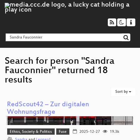
Search for person "Sandra
Fauconnier" returned 18
results
Sort by
RedScout42 – Zur digitalen
Wohnungsfrage
Ethics, Society & Politics
Fuse
2025-12-27
19.3k
Sandra
and
Leonard