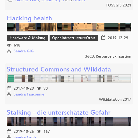
Thomas Wiatr
,
Sandra Beyer
and
Trosset
FOSSGIS 2021
Hacking health
Hardware & Making
OpenInfrastructureOrbit
2019-12-29
618
Sandra GIG
36C3: Resource Exhaustion
Structured Commons and Wikidata
2017-10-29
90
Sandra Fauconnier
WikidataCon 2017
Stalking - die unterschätzte Gefahr
2019-10-26
167
Sandra Cegla