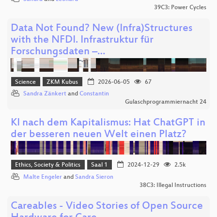
39C3: Power Cycles
Data Not Found? New (Infra)Structures
with the NFDI. Infrastruktur für
Forschungsdaten –…
Science
ZKM Kubus
2026-06-05
67
Sandra Zänkert
and
Constantin
Gulaschprogrammiernacht 24
KI nach dem Kapitalismus: Hat ChatGPT in
der besseren neuen Welt einen Platz?
Ethics, Society & Politics
Saal 1
2024-12-29
2.5k
Malte Engeler
and
Sandra Sieron
38C3: Illegal Instructions
Careables - Video Stories of Open Source