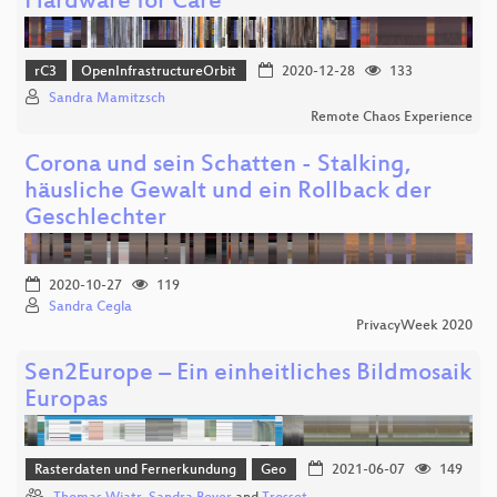
Hardware for Care
rC3
OpenInfrastructureOrbit
2020-12-28
133
Sandra Mamitzsch
Remote Chaos Experience
Corona und sein Schatten - Stalking,
häusliche Gewalt und ein Rollback der
Geschlechter
2020-10-27
119
Sandra Cegla
PrivacyWeek 2020
Sen2Europe – Ein einheitliches Bildmosaik
Europas
Rasterdaten und Fernerkundung
Geo
2021-06-07
149