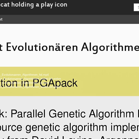
nt
 Evolutionären Algorithm
it_Evolutionaeren_Algorithmen_hd.mp4
_mit_Evolutionaeren_Algorithmen_webm-hd.webm
it_Evolutionaeren_Algorithmen_sd.mp4
_mit_Evolutionaeren_Algorithmen_webm-sd.webm