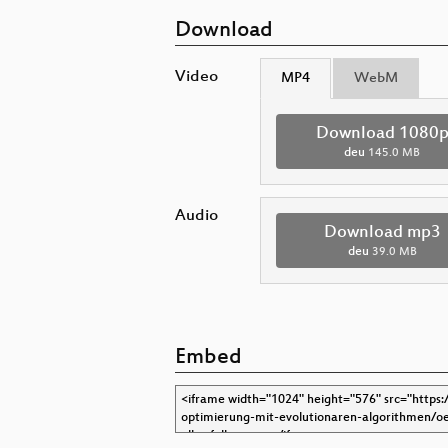
Download
Video
MP4
WebM
Download 1080
deu
145.0 MB
Audio
Download mp3
deu
39.0 MB
Embed