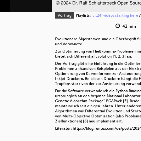
Vortrag
Playlists:
'clt24' videos starting here
42 min
Evolutionäre Algorithmen sind ein Oberbegriff f
und Verwandte.
Zur Optimierung von Fließkomma-Problemen mit
bietet sich Differential Evolution [1, 2, 3] an.
Der Vortrag gibt eine Einführung in die Optimi
Problemen anhand von Beispielen aus der Elektr
Optimierung von Kurvenformen zur Ansteuerung 
Inkjet Druckern. Bei diesen Druckern hängt die 
Tropfens stark von der zur Ansteuerung verwen
Für die Software verwende ich die Python Binding
ursprünglich an den Argonne National Laboratori
Genetic Algorithm Package" PGAPack [5]. Beide
maintaine ich seit einigen Jahren. Unter andere
Algorithmen wie Differential Evolution und Stra
von Multi-Objective Optimization (also Proble
Zielfunktionen) [6] neu implementiert.
Literatur: https://blog.runtux.com/de/posts/202