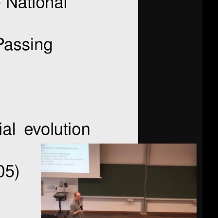
deu 1080p (mp4)
deu 1080p (webm)
deu 576p (mp4)
deu 576p (webm)