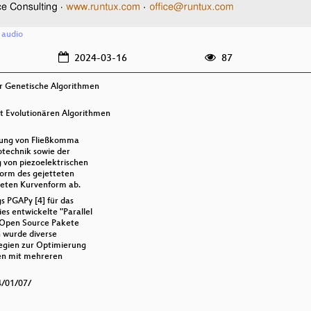
/
audio
2024-03-16
87
ür Genetische Algorithmen
 Evolutionären Algorithmen
erung von Fließkomma
otechnik sowie der
von piezoelektrischen
Form des gejetteten
deten Kurvenform ab.
s PGAPy [4] für das
es entwickelte "Parallel
 Open Source Pakete
n wurde diverse
tegien zur Optimierung
men mit mehreren
4/01/07/