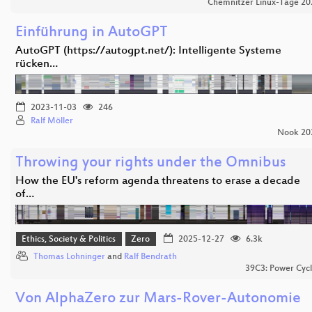
Chemnitzer Linux-Tage 20
Einführung in AutoGPT
AutoGPT (https://autogpt.net/): Intelligente Systeme
rücken…
2023-11-03
246
Ralf Möller
Nook 20
Throwing your rights under the Omnibus
How the EU's reform agenda threatens to erase a decade
of…
Ethics, Society & Politics
Zero
2025-12-27
6.3k
Thomas Lohninger
and
Ralf Bendrath
39C3: Power Cycl
Von AlphaZero zur Mars-Rover-Autonomie