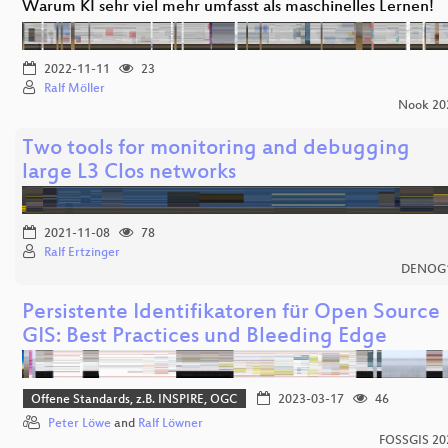
Warum KI sehr viel mehr umfasst als maschinelles Lernen!
2022-11-11
23
Ralf Möller
Nook 20
Two tools for monitoring and debugging
large L3 Clos networks
2021-11-08
78
Ralf Ertzinger
DENOG
Persistente Identifikatoren für Open Source
GIS: Best Practices und Bleeding Edge
Offene Standards, z.B. INSPIRE, OGC
2023-03-17
46
Peter Löwe
and
Ralf Löwner
FOSSGIS 20