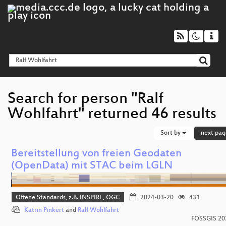
Search for person "Ralf
Wohlfahrt" returned 46 results
Sort by
next pag
Bereitstellung von freien Geodaten
(OpenData) mit STAC beim LGLN
Offene Standards, z.B. INSPIRE, OGC
2024-03-20
431
Katrin Pinkert
and
Ralf Wohlfahrt
FOSSGIS 20