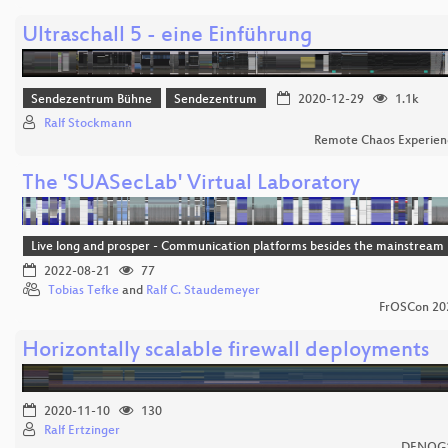
Ultraschall 5 - eine Einführung
Sendezentrum Bühne
Sendezentrum
2020-12-29
1.1k
Ralf Stockmann
Remote Chaos Experien
The 'SUASecLab' Virtual Laboratory
Live long and prosper - Communication platforms besides the mainstream
2022-08-21
77
Tobias Tefke
and
Ralf C. Staudemeyer
FrOSCon 20
Horizontally scalable firewall deployments
2020-11-10
130
Ralf Ertzinger
DENOG