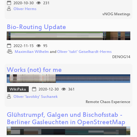
2020-10-30
231
Oliver Herms
vNOG Meetings
Bio-Routing Update
2022-11-15
95
Maximilian Wilhelm
and
Oliver 'takt' Geiselhardt-Herms
DENOG14
Works (not) for me
WikiPaka
2020-12-30
361
Oliver 'lavolsky' Suchanek
Remote Chaos Experience
Glühstrumpf, Galgen und Bischofsstab -
Berliner Gasleuchten in OpenStreetMap