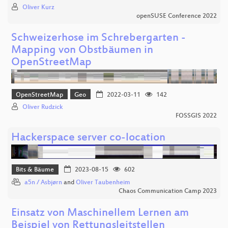
Oliver Kurz
openSUSE Conference 2022
Schweizerhose im Schrebergarten -
Mapping von Obstbäumen in
OpenStreetMap
OpenStreetMap
Geo
2022-03-11
142
Oliver Rudzick
FOSSGIS 2022
Hackerspace server co-location
Bits & Bäume
2023-08-15
602
a5n / Asbjørn
and
Oliver Taubenheim
Chaos Communication Camp 2023
Einsatz von Maschinellem Lernen am
Beispiel von Rettungsleitstellen