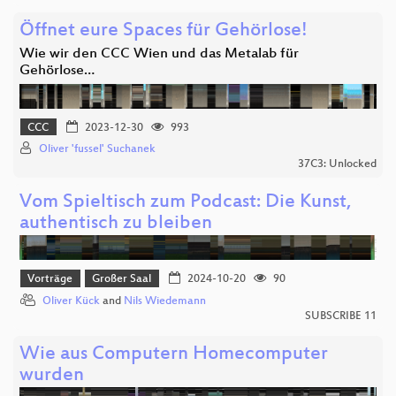
Öffnet eure Spaces für Gehörlose!
Wie wir den CCC Wien und das Metalab für
Gehörlose…
CCC
2023-12-30
993
Oliver 'fussel' Suchanek
37C3: Unlocked
Vom Spieltisch zum Podcast: Die Kunst,
authentisch zu bleiben
Vorträge
Großer Saal
2024-10-20
90
Oliver Kück
and
Nils Wiedemann
SUBSCRIBE 11
Wie aus Computern Homecomputer
wurden