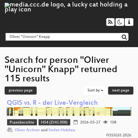
Search for person "Oliver
"Unicorn" Knapp" returned
115 results
previous page
Sort by
next page
QGIS vs. R - der Live-Vergleich
Praxisberichte
HS4 (ZHG 008)
2026-03-27
108
Oliver Archner
and
Stefan Holzheu
FOSSGIS 2026