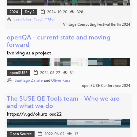
2024
Day 2
2024-10-20
328
Sven Oliver "SvOlli" Moll
Vintage Computing Festival Berlin 2024
openQA - current state and moving
forward
Evolving as a project
openSUSE
2024-06-27
31
Santiago Zarate
and
Oliver Kurz
openSUSE Conference 2024
The SUSE QE Tools team - Who we are
and what we do
https://v.gd/okurz_osc22
Open Source
2022-06-02
12