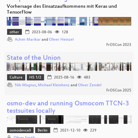
Vorhersage des Einsatzaufkommens mit Keras und
TensorFlow
other
2023-08-06
128
Achim Marikar
and
Oliver Heinzel
FrOSCon 2023
State of the Union
Culture
HS 1/2
2025-08-16
483
Nils Magnus
,
Michael Kleinhenz
and
Oliver Zendel
FrOSCon 2025
osmo-dev and running Osmocom TTCN-3
testsuites locally
osmodevcall
Berlin
2021-12-10
229