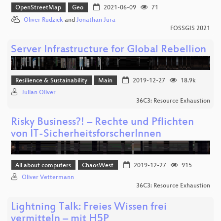
OpenStreetMap
Geo
2021-06-09
71
Oliver Rudzick
and
Jonathan Jura
FOSSGIS 2021
Server Infrastructure for Global Rebellion
Resilience & Sustainability
Main
2019-12-27
18.9k
Julian Oliver
36C3: Resource Exhaustion
Risky Business?! – Rechte und Pflichten
von IT-SicherheitsforscherInnen
All about computers
ChaosWest
2019-12-27
915
Oliver Vettermann
36C3: Resource Exhaustion
Lightning Talk: Freies Wissen frei
vermitteln – mit H5P