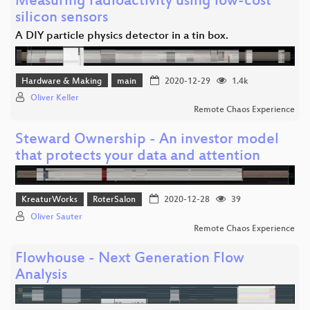
Measuring radioactivity using low-cost
silicon sensors
A DIY particle physics detector in a tin box.
Hardware & Making
main
2020-12-29
1.4k
Oliver Keller
Remote Chaos Experience
Steward Ownership - An investor model
that protects your data and attention
KreaturWorks
RoterSalon
2020-12-28
39
Oliver Sauter
Remote Chaos Experience
Flowhouse - Next Generation Flow
Analysis