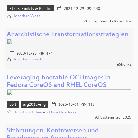
Ethics, Society & Politics
2023-12-29
548
Jonathan Weth
37C3: Lightning Talks & Clips
Anarchistische Transformationsstrategien
2023-12-28
474
Jonathan Eibisch
FireShonks
Leveraging bootable OCI images in
Fedora CoreOS and RHEL CoreOS
Loft
asg2025-eng
2025-10-01
133
Jonathan Lebon
and
Timothée Ravier
All Systems Go! 2025
Strömungen, Kontroversen und