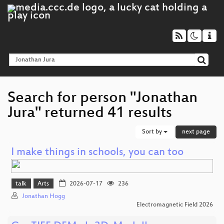
Search for person "Jonathan
Jura" returned 41 results
Sort by
next page
I make things in schools, you can too
talk
Arts
2026-07-17
236
Jonathan Hogg
Electromagnetic Field 2026