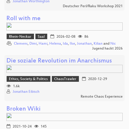
Jonathan Worthington
Deutscher Perl/Raku Workshop 2021
Roll with me
Rhein-Neckar
Saal
2026-02-08
86
Clemens
,
Dimi
,
Hami
,
Helena
,
Ida
,
Ilse
,
Jonathan
,
Kilian
and
Nic
Jugend hackt 2026
Die soziale Revolution im Anarchismus
Ethics, Society & Politics
ChaosTrawler
2020-12-29
1.6k
Jonathan Eibisch
Remote Chaos Experience
Broken Wiki
2021-10-24
145