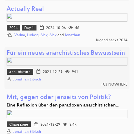
Actually Real
2024
Day 1
2024-10-06
46
Vadim
,
Ludwig
,
Alex
,
Alex
and
Jonathan
Jugend hackt 2024
Für ein neues anarchistisches Bewusstsein
about:future
2021-12-29
941
Jonathan Eibisch
rC3 NOWHERE
Mit, gegen oder jenseits von Politik?
Eine Reflexion über den paradoxen anarchistischen…
ChaosZone
2021-12-29
2.4k
Jonathan Eibisch