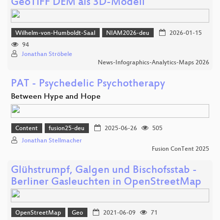
GeoTIFF DEM als 3D-Modell
Wilhelm-von-Humboldt-Saal
NIAM2026-deu
2026-01-15
94
Jonathan Ströbele
News-Infographics-Analytics-Maps 2026
PAT - Psychedelic Psychotherapy
Between Hype and Hope
Content
fusion25-deu
2025-06-26
505
Jonathan Stellmacher
Fusion ConTent 2025
Glühstrumpf, Galgen und Bischofsstab -
Berliner Gasleuchten in OpenStreetMap
OpenStreetMap
Geo
2021-06-09
71