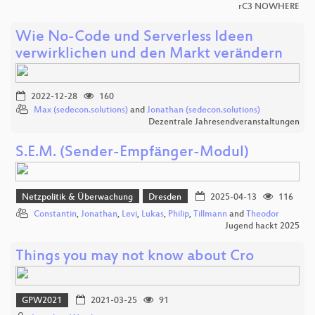
rC3 NOWHERE
Wie No-Code und Serverless Ideen
verwirklichen und den Markt verändern
2022-12-28
160
Max (sedecon.solutions)
and
Jonathan (sedecon.solutions)
Dezentrale Jahresendveranstaltungen
S.E.M. (Sender-Empfänger-Modul)
Netzpolitik & Überwachung
Dresden
2025-04-13
116
Constantin
,
Jonathan
,
Levi
,
Lukas
,
Philip
,
Tillmann
and
Theodor
Jugend hackt 2025
Things you may not know about Cro
GPW2021
2021-03-25
91