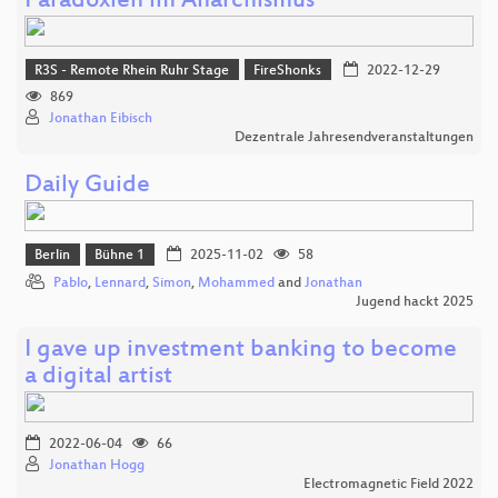
Paradoxien im Anarchismus
R3S - Remote Rhein Ruhr Stage
FireShonks
2022-12-29
869
Jonathan Eibisch
Dezentrale Jahresendveranstaltungen
Daily Guide
Berlin
Bühne 1
2025-11-02
58
Pablo
,
Lennard
,
Simon
,
Mohammed
and
Jonathan
Jugend hackt 2025
I gave up investment banking to become
a digital artist
2022-06-04
66
Jonathan Hogg
Electromagnetic Field 2022