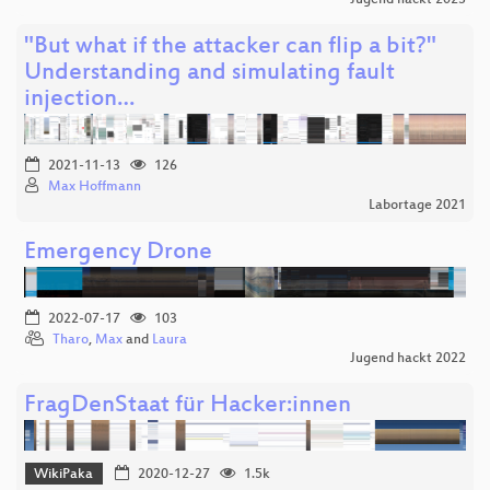
Jugend hackt 2023
"But what if the attacker can flip a bit?"
Understanding and simulating fault
injection…
2021-11-13
126
Max Hoffmann
Labortage 2021
Emergency Drone
2022-07-17
103
Tharo
,
Max
and
Laura
Jugend hackt 2022
FragDenStaat für Hacker:innen
WikiPaka
2020-12-27
1.5k