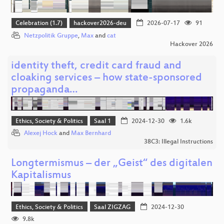
Celebration (1.7)
hackover2026-deu
2026-07-17
91
Netzpolitik Gruppe
,
Max
and
cat
Hackover 2026
identity theft, credit card fraud and
cloaking services – how state-sponsored
propaganda…
Ethics, Society & Politics
Saal 1
2024-12-30
1.6k
Alexej Hock
and
Max Bernhard
38C3: Illegal Instructions
Longtermismus – der „Geist“ des digitalen
Kapitalismus
Ethics, Society & Politics
Saal ZIGZAG
2024-12-30
9.8k