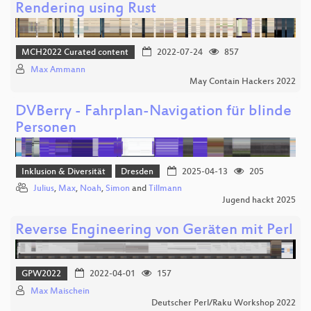
Rendering using Rust
MCH2022 Curated content
2022-07-24
857
Max Ammann
May Contain Hackers 2022
DVBerry - Fahrplan-Navigation für blinde
Personen
Inklusion & Diversität
Dresden
2025-04-13
205
Julius
,
Max
,
Noah
,
Simon
and
Tillmann
Jugend hackt 2025
Reverse Engineering von Geräten mit Perl
GPW2022
2022-04-01
157
Max Maischein
Deutscher Perl/Raku Workshop 2022