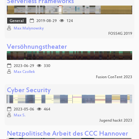
Serverless Frameworks
General
2019-08-29
124
Max Malynowsky
FOSS4G 2019
Versöhnungstheater
2023-06-29
330
Max Czollek
Fusion ConTent 2023
Cyber Security
2023-05-06
464
Max S.
Jugend hackt 2023
Netzpolitische Arbeit des CCC Hannover