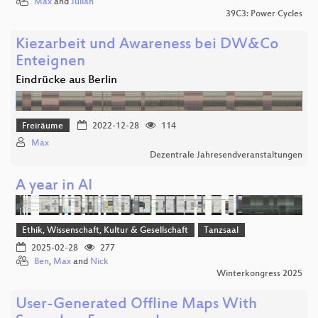
Max
and
Julian
39C3: Power Cycles
Kiezarbeit und Awareness bei DW&Co
Enteignen
Eindrücke aus Berlin
Freiräume
2022-12-28
114
Max
Dezentrale Jahresendveranstaltungen
A year in AI
Ethik, Wissenschaft, Kultur & Gesellschaft
Tanzsaal
2025-02-28
277
Ben
,
Max
and
Nick
Winterkongress 2025
User-Generated Offline Maps With