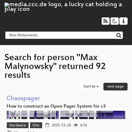
Search for person "Max
Malynowsky" returned 92
results
Sort by
next page
Chaospager
How to construct an Open Pager System for c3
Hardware
One
2025-12-28
4.7k