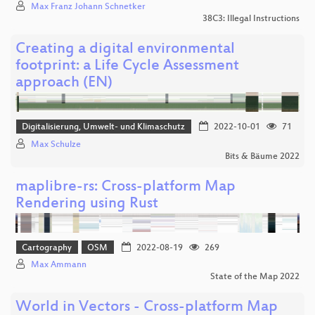
Max Franz Johann Schnetker
38C3: Illegal Instructions
Creating a digital environmental
footprint: a Life Cycle Assessment
approach (EN)
Digitalisierung, Umwelt- und Klimaschutz
2022-10-01
71
Max Schulze
Bits & Bäume 2022
maplibre-rs: Cross-platform Map
Rendering using Rust
Cartography
OSM
2022-08-19
269
Max Ammann
State of the Map 2022
World in Vectors - Cross-platform Map