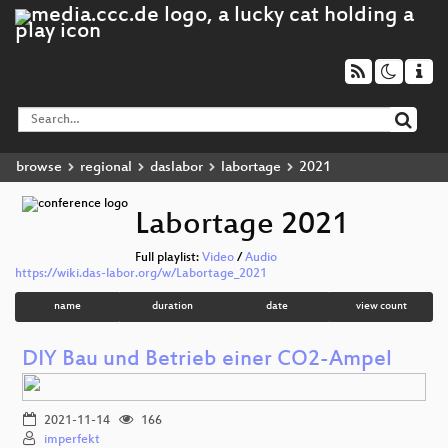
browse
regional
daslabor
labortage
2021
Labortage 2021
Full playlist:
Video
/
Audio
https://wiki.das-labor.org/w/Labortage_2021
name
duration
date
view count
DIY Bau und Betrieb einer CO2-Ampel
2021-11-14
166
imperfekt