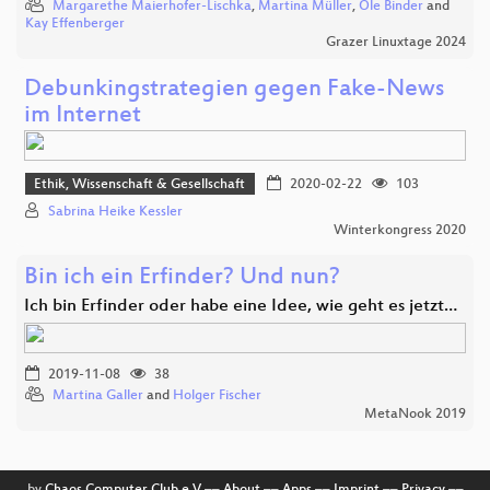
Margarethe Maierhofer-Lischka
,
Martina Müller
,
Ole Binder
and
Kay Effenberger
Grazer Linuxtage 2024
Debunkingstrategien gegen Fake-News
im Internet
Ethik, Wissenschaft & Gesellschaft
2020-02-22
103
Sabrina Heike Kessler
Winterkongress 2020
Bin ich ein Erfinder? Und nun?
Ich bin Erfinder oder habe eine Idee, wie geht es jetzt…
2019-11-08
38
Martina Galler
and
Holger Fischer
MetaNook 2019
by
Chaos Computer Club e.V
––
About
––
Apps
––
Imprint
––
Privacy
––