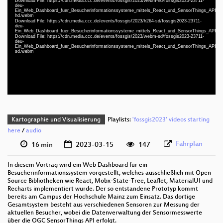
Download File: https://cdn.media.ccc.de/events/fossgis/2023/webm-hd/fossgis2023-23711-
deu-
Ein_Web_Dashboard_fuer_Besucherinformationssysteme_mittels_React_und_SensorThings_API_w
hd.webm
Download File: https://cdn.media.ccc.de/events/fossgis/2023/h264-sd/fossgis2023-23711-
deu 1080p (mp4)
deu-
Ein_Web_Dashboard_fuer_Besucherinformationssysteme_mittels_React_und_SensorThings_API_s
deu 1080p (webm)
Download File: https://cdn.media.ccc.de/events/fossgis/2023/webm-sd/fossgis2023-23711-
deu-
Ein_Web_Dashboard_fuer_Besucherinformationssysteme_mittels_React_und_SensorThings_API_w
deu 576p (mp4)
sd.webm
deu 576p (webm)
Kartographie und Visualisierung
Playlists:
'fossgis2023' videos starting
here
/
audio
Fahrplan
16 min
2023-03-15
147
In diesem Vortrag wird ein Web Dashboard für ein
Besucherinformationssystem vorgestellt, welches ausschließlich mit Open
Source Bibliotheken wie React, Mobx-State-Tree, Leaflet, MaterialUI und
Recharts implementiert wurde. Der so entstandene Prototyp kommt
bereits am Campus der Hochschule Mainz zum Einsatz. Das dortige
Gesamtsystem besteht aus verschiedenen Sensoren zur Messung der
aktuellen Besucher, wobei die Datenverwaltung der Sensormesswerte
über die OGC SensorThings API erfolgt.