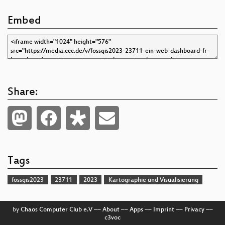
Embed
Share:
Tags
fossgis2023
23711
2023
Kartographie und Visualisierung
by
Chaos Computer Club e.V
––
About
––
Apps
––
Imprint
––
Privacy
––
c3voc