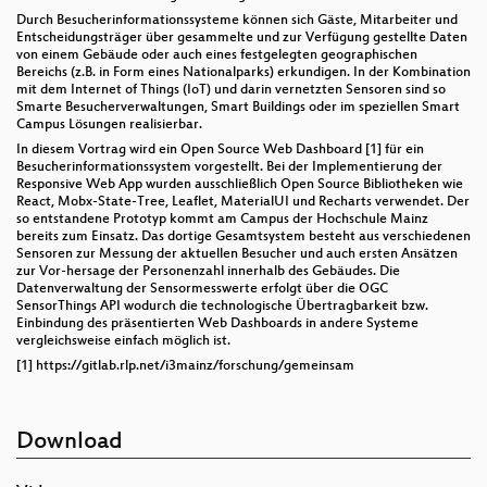
Durch Besucherinformationssysteme können sich Gäste, Mitarbeiter und
Entscheidungsträger über gesammelte und zur Verfügung gestellte Daten
von einem Gebäude oder auch eines festgelegten geographischen
Bereichs (z.B. in Form eines Nationalparks) erkundigen. In der Kombination
mit dem Internet of Things (IoT) und darin vernetzten Sensoren sind so
Smarte Besucherverwaltungen, Smart Buildings oder im speziellen Smart
Campus Lösungen realisierbar.
In diesem Vortrag wird ein Open Source Web Dashboard [1] für ein
Besucherinformationssystem vorgestellt. Bei der Implementierung der
Responsive Web App wurden ausschließlich Open Source Bibliotheken wie
React, Mobx-State-Tree, Leaflet, MaterialUI und Recharts verwendet. Der
so entstandene Prototyp kommt am Campus der Hochschule Mainz
bereits zum Einsatz. Das dortige Gesamtsystem besteht aus verschiedenen
Sensoren zur Messung der aktuellen Besucher und auch ersten Ansätzen
zur Vor-hersage der Personenzahl innerhalb des Gebäudes. Die
Datenverwaltung der Sensormesswerte erfolgt über die OGC
SensorThings API wodurch die technologische Übertragbarkeit bzw.
Einbindung des präsentierten Web Dashboards in andere Systeme
vergleichsweise einfach möglich ist.
[1] https://gitlab.rlp.net/i3mainz/forschung/gemeinsam
Download