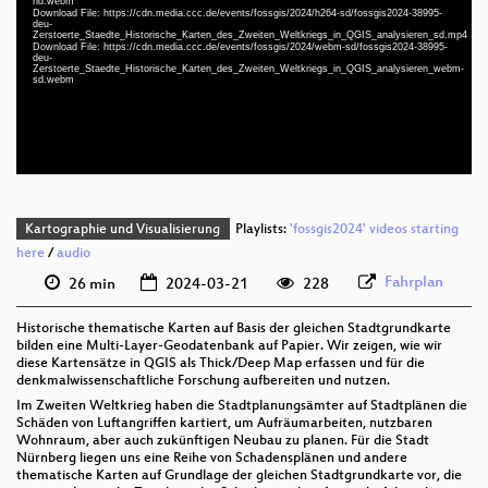
hd.webm
Download File: https://cdn.media.ccc.de/events/fossgis/2024/h264-sd/fossgis2024-38995-
deu 1080p (mp4)
deu-
Zerstoerte_Staedte_Historische_Karten_des_Zweiten_Weltkriegs_in_QGIS_analysieren_sd.mp4
deu 1080p (webm)
Download File: https://cdn.media.ccc.de/events/fossgis/2024/webm-sd/fossgis2024-38995-
deu-
Zerstoerte_Staedte_Historische_Karten_des_Zweiten_Weltkriegs_in_QGIS_analysieren_webm-
deu 576p (mp4)
sd.webm
deu 576p (webm)
Kartographie und Visualisierung
Playlists:
'fossgis2024' videos starting
here
/
audio
Fahrplan
26 min
2024-03-21
228
Historische thematische Karten auf Basis der gleichen Stadtgrundkarte
bilden eine Multi-Layer-Geodatenbank auf Papier. Wir zeigen, wie wir
diese Kartensätze in QGIS als Thick/Deep Map erfassen und für die
denkmalwissenschaftliche Forschung aufbereiten und nutzen.
Im Zweiten Weltkrieg haben die Stadtplanungsämter auf Stadtplänen die
Schäden von Luftangriffen kartiert, um Aufräumarbeiten, nutzbaren
Wohnraum, aber auch zukünftigen Neubau zu planen. Für die Stadt
Nürnberg liegen uns eine Reihe von Schadensplänen und andere
thematische Karten auf Grundlage der gleichen Stadtgrundkarte vor, die