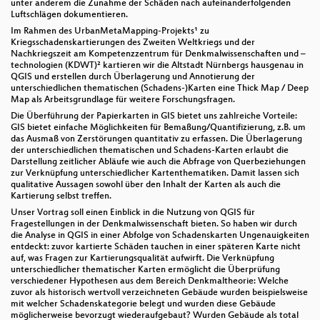
unter anderem die Zunahme der Schäden nach aufeinanderfolgenden
Luftschlägen dokumentieren.
Im Rahmen des UrbanMetaMapping-Projekts¹ zu
Kriegsschadenskartierungen des Zweiten Weltkriegs und der
Nachkriegszeit am Kompetenzzentrum für Denkmalwissenschaften und –
technologien (KDWT)² kartieren wir die Altstadt Nürnbergs hausgenau in
QGIS und erstellen durch Überlagerung und Annotierung der
unterschiedlichen thematischen (Schadens-)Karten eine Thick Map / Deep
Map als Arbeitsgrundlage für weitere Forschungsfragen.
Die Überführung der Papierkarten in GIS bietet uns zahlreiche Vorteile:
GIS bietet einfache Möglichkeiten für Bemaßung/Quantifizierung, z.B. um
das Ausmaß von Zerstörungen quantitativ zu erfassen. Die Überlagerung
der unterschiedlichen thematischen und Schadens-Karten erlaubt die
Darstellung zeitlicher Abläufe wie auch die Abfrage von Querbeziehungen
zur Verknüpfung unterschiedlicher Kartenthematiken. Damit lassen sich
qualitative Aussagen sowohl über den Inhalt der Karten als auch die
Kartierung selbst treffen.
Unser Vortrag soll einen Einblick in die Nutzung von QGIS für
Fragestellungen in der Denkmalwissenschaft bieten. So haben wir durch
die Analyse in QGIS in einer Abfolge von Schadenskarten Ungenauigkeiten
entdeckt: zuvor kartierte Schäden tauchen in einer späteren Karte nicht
auf, was Fragen zur Kartierungsqualität aufwirft. Die Verknüpfung
unterschiedlicher thematischer Karten ermöglicht die Überprüfung
verschiedener Hypothesen aus dem Bereich Denkmaltheorie: Welche
zuvor als historisch wertvoll verzeichneten Gebäude wurden beispielsweise
mit welcher Schadenskategorie belegt und wurden diese Gebäude
möglicherweise bevorzugt wiederaufgebaut? Wurden Gebäude als total