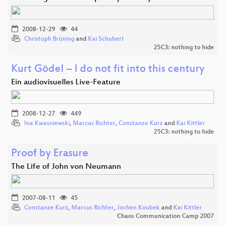
2008-12-29
44
Christoph Brüning
and
Kai Schubert
25C3: nothing to hide
Kurt Gödel – I do not fit into this century
Ein audiovisuelles Live-Feature
2008-12-27
449
Ina Kwasniewski
,
Marcus Richter
,
Constanze Kurz
and
Kai Kittler
25C3: nothing to hide
Proof by Erasure
The Life of John von Neumann
2007-08-11
45
Constanze Kurz
,
Marcus Richter
,
Jochen Koubek
and
Kai Kittler
Chaos Communication Camp 2007