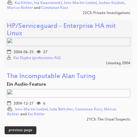
Kai Kittler
,
Ina Kwasniewski
,
Jens-Martin Loebel
,
Jochen Koubek
,
Marcus Richter
and
Constanze Kurz
22C3: Private Investigations
HP/Serviceguard - Enterprise HA mit
Linux
2004-06-25
27
Kai Dupke (probusiness AG)
Linuxtag 2004
The Incomputable Alan Turing
Ein Audio-Feature
2004-12-27
6
Jens-Martin Loebel
,
Julia Böttcher
,
Constanze Kurz
,
Marcus
Richter
and
Kai Kittler
21C3: The Usual Suspects
previous page