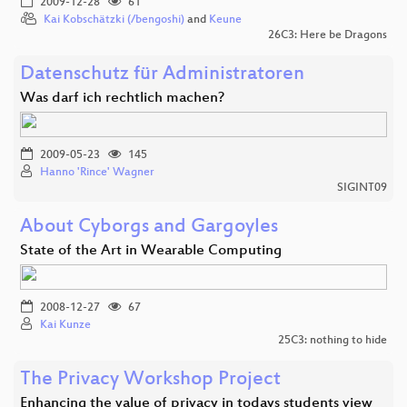
2009-12-28
61
Kai Kobschätzki (/bengoshi)
and
Keune
26C3: Here be Dragons
Datenschutz für Administratoren
Was darf ich rechtlich machen?
2009-05-23
145
Hanno 'Rince' Wagner
SIGINT09
About Cyborgs and Gargoyles
State of the Art in Wearable Computing
2008-12-27
67
Kai Kunze
25C3: nothing to hide
The Privacy Workshop Project
Enhancing the value of privacy in todays students view