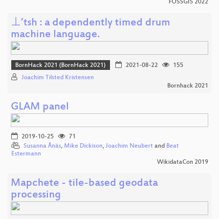
FOSSGIS 2022
⊥’tsh : a dependently timed drum
machine language.
BornHack 2021 (BornHack 2021)
2021-08-22
155
Joachim Tilsted Kristensen
Bornhack 2021
GLAM panel
2019-10-25
71
Susanna Ånäs
,
Mike Dickison
,
Joachim Neubert
and
Beat
Estermann
WikidataCon 2019
Mapchete - tile-based geodata
processing