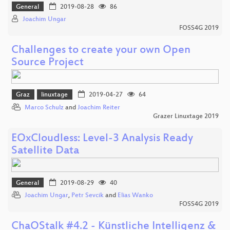
General
2019-08-28
86
Joachim Ungar
FOSS4G 2019
Challenges to create your own Open
Source Project
Graz
linuxtage
2019-04-27
64
Marco Schulz
and
Joachim Reiter
Grazer Linuxtage 2019
EOxCloudless: Level-3 Analysis Ready
Satellite Data
General
2019-08-29
40
Joachim Ungar
,
Petr Sevcik
and
Elias Wanko
FOSS4G 2019
ChaOStalk #4.2 - Künstliche Intelligenz &