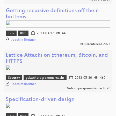
Getting recursive definitions off their
bottoms
Talk
BOB
2023-03-17
44
Joachim Breitner
BOB Konferenz 2023
Lattice Attacks on Ethereum, Bitcoin, and
HTTPS
Security
gulaschprogrammiernacht
2022-05-20
460
Joachim Breitner
Gulaschprogrammiernacht 20
Specification-driven design