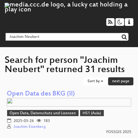
Search for person "Joachim
Neubert" returned 31 results
Sort by
next page
Open Data des BKG (II)
Open Data, Datenschutz und Lizenzen
HS1 (Aula)
2025-03-26
183
Joachim Eisenberg
FOSSGIS 2025