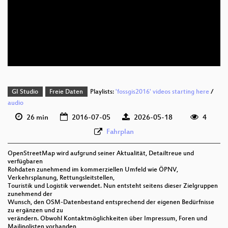
deu 1080p (mp4)
deu 1080p (webm;codecs=av01)
deu 576p (mp4)
GI Studio
Freie Daten
Playlists:
'fossgis2016' videos starting here
/
audio
26 min
2016-07-05
2026-05-18
4
Fahrplan
OpenStreetMap wird aufgrund seiner Aktualität, Detailtreue und
verfügbaren
Rohdaten zunehmend im kommerziellen Umfeld wie ÖPNV,
Verkehrsplanung, Rettungsleitstellen,
Touristik und Logistik verwendet. Nun entsteht seitens dieser Zielgruppen
zunehmend der
Wunsch, den OSM-Datenbestand entsprechend der eigenen Bedürfnisse
zu ergänzen und zu
verändern. Obwohl Kontaktmöglichkeiten über Impressum, Foren und
Mailinglisten vorhanden