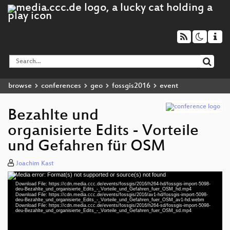
browse
conferences
geo
fossgis2016
event
Bezahlte und
organisierte Edits - Vorteile
und Gefahren für OSM
Joachim Kast
Media error: Format(s) not supported or source(s) not found
Video
Download File: https://cdn.media.ccc.de/events/fossgis/2016/h264-hd/fossgis-import-5098-
Player
deu-Bezahlte_und_organisierte_Edits_-_Vorteile_und_Gefahren_fuer_OSM_hd.mp4
Download File: https://cdn.media.ccc.de/events/fossgis/2016/av1-hd/fossgis-import-5098-
deu-Bezahlte_und_organisierte_Edits_-_Vorteile_und_Gefahren_fuer_OSM_av1-hd.webm
Download File: https://cdn.media.ccc.de/events/fossgis/2016/h264-sd/fossgis-import-5098-
deu-Bezahlte_und_organisierte_Edits_-_Vorteile_und_Gefahren_fuer_OSM_sd.mp4