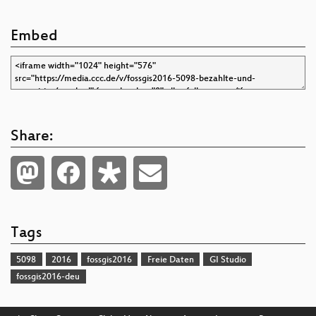
Embed
Share:
Tags
5098
2016
fossgis2016
Freie Daten
GI Studio
fossgis2016-deu