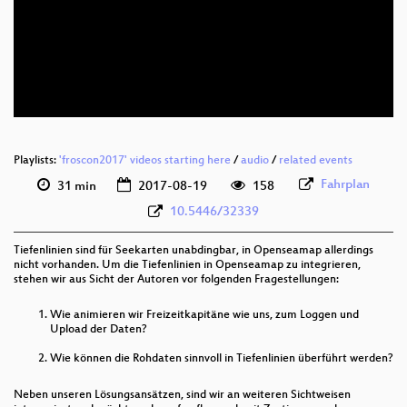
deu 1080p (webm)
deu 576p (mp4)
deu 576p (webm)
Playlists:
'froscon2017' videos starting here
/
audio
/
related events
Fahrplan
31 min
2017-08-19
158
10.5446/32339
Tiefenlinien sind für Seekarten unabdingbar, in Openseamap allerdings
nicht vorhanden. Um die Tiefenlinien in Openseamap zu integrieren,
stehen wir aus Sicht der Autoren vor folgenden Fragestellungen:
Wie animieren wir Freizeitkapitäne wie uns, zum Loggen und
Upload der Daten?
Wie können die Rohdaten sinnvoll in Tiefenlinien überführt werden?
Neben unseren Lösungsansätzen, sind wir an weiteren Sichtweisen