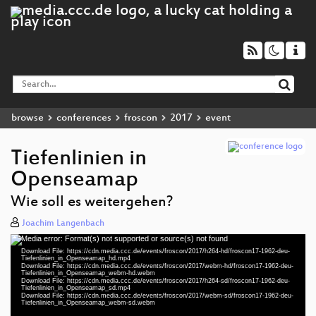
browse
conferences
froscon
2017
event
Tiefenlinien in
Openseamap
Wie soll es weitergehen?
Joachim Langenbach
Media error: Format(s) not supported or source(s) not found
Video
Download File: https://cdn.media.ccc.de/events/froscon/2017/h264-hd/froscon17-1962-deu-
Player
Tiefenlinien_in_Openseamap_hd.mp4
Download File: https://cdn.media.ccc.de/events/froscon/2017/webm-hd/froscon17-1962-deu-
Tiefenlinien_in_Openseamap_webm-hd.webm
Download File: https://cdn.media.ccc.de/events/froscon/2017/h264-sd/froscon17-1962-deu-
Tiefenlinien_in_Openseamap_sd.mp4
Download File: https://cdn.media.ccc.de/events/froscon/2017/webm-sd/froscon17-1962-deu-
deu 1080p (mp4)
Tiefenlinien_in_Openseamap_webm-sd.webm