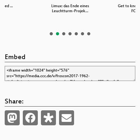
rned ...
Limux: das Ende eines
Get to kno
Leuchtturm-Projek…
FOS
Embed
Share: