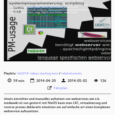
Media error: Format(s) not supported or source(s) not found
Video
Download File: https://cdn.media.ccc.de/events/eh2014/mp4/eh14-5752-de-
Player
Deklarativ_Webservices_unter_NixOS_beschreiben_h264-hq.mp4
Download File: https://cdn.media.ccc.de/events/eh2014/webm/eh14-5752-de-
Deklarativ_Webservices_unter_NixOS_beschreiben_webm.webm
eng 360p (mp4)
eng 360p (webm)
Playlists:
'eh2014' videos starting here
/
related events
59 min
2014-04-20
2014-05-02
126
Fahrplan
vhosts einrichten und manuelles aufsetzen von webservices wie z.b.
mediawiki ist von gestern! mit NixOS kann man LXC, virtualisierung und
reverse proxies deklarativ einsetzen um auf einfache art einen komplexen
webservice aufzusetzen.