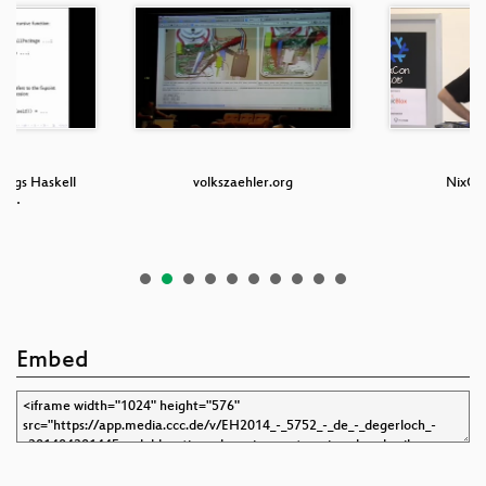
xpkgs Haskell
volkszaehler.org
NixOS 
tru…
Embed