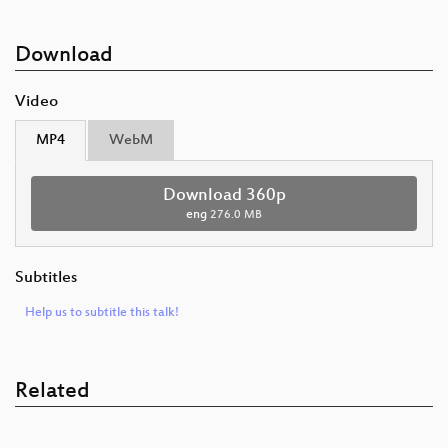
Download
Video
MP4
WebM
Download 360p
eng
276.0 MB
Subtitles
Help us to subtitle this talk!
Related