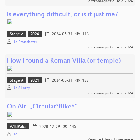
Electromagnetic Field 2026
Is everything difficult, or is it just me?
Stage A
2024
2024-05-31
116
Jo Franchetti
Electromagnetic Field 2024
How I found a Roman Villa (or temple)
Stage A
2024
2024-05-31
133
Jo Skerry
Electromagnetic Field 2024
On Air: „Circular°Bike*“
WikiPaka
2020-12-29
145
Jo
Remote Chaos Experience