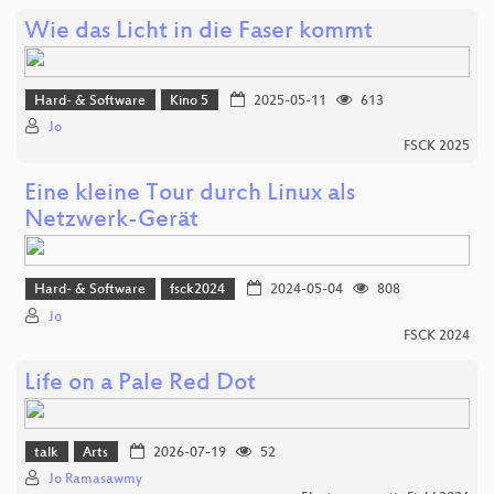
Wie das Licht in die Faser kommt
Hard- & Software
Kino 5
2025-05-11
613
Jo
FSCK 2025
Eine kleine Tour durch Linux als
Netzwerk-Gerät
Hard- & Software
fsck2024
2024-05-04
808
Jo
FSCK 2024
Life on a Pale Red Dot
talk
Arts
2026-07-19
52
Jo Ramasawmy