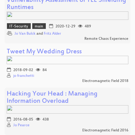
Vulnerability Assessment of TEE Shielding
Runtimes
IT-Security
main
2020-12-29
489
Jo Van Bulck
and
Fritz Alder
Remote Chaos Experience
Tweet My Wedding Dress
2018-09-02
84
jo franchetti
Electromagnetic Field 2018
Hacking Your Head : Managing
Information Overload
2016-08-05
438
Jo Pearce
Electromagnetic Field 2016