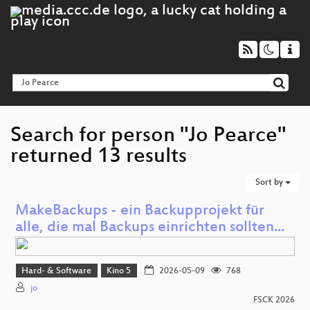
Search for person "Jo Pearce"
returned 13 results
Sort by
MakeBackups - ein Backupprojekt für
alle, die mal Backups einrichten sollten...
Hard- & Software
Kino 5
2026-05-09
768
jo
FSCK 2026