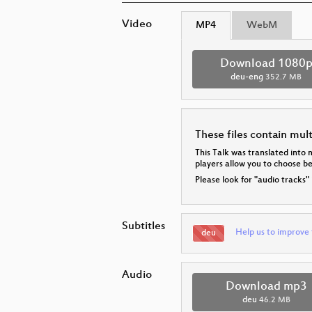
Video
MP4
WebM
Download 1080
deu-eng
352.7 MB
These files contain mul
This Talk was translated into 
players allow you to choose 
Please look for "audio tracks"
Subtitles
Help us to improve 
deu
Audio
Download mp3
deu
46.2 MB