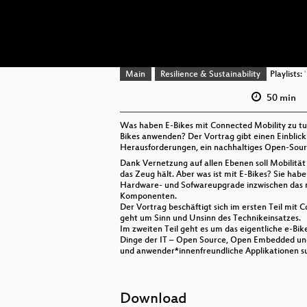
Main
Resilience & Sustainability
Playlists:
50 min
Was haben E-Bikes mit Connected Mobility zu tun
Bikes anwenden? Der Vortrag gibt einen Einblick
Herausforderungen, ein nachhaltiges Open-Source
Dank Vernetzung auf allen Ebenen soll Mobilität
das Zeug hält. Aber was ist mit E-Bikes? Sie h
Hardware- und Sofwareupgrade inzwischen das näc
Komponenten.
Der Vortrag beschäftigt sich im ersten Teil mit 
geht um Sinn und Unsinn des Technikeinsatzes.
Im zweiten Teil geht es um das eigentliche e-Bik
Dinge der IT – Open Source, Open Embedded und O
und anwender*innenfreundliche Applikationen suc
Download