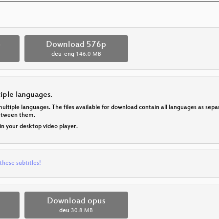
p
Download 576p
deu-eng
146.0 MB
tiple languages.
multiple languages. The files available for download contain all languages as se
between them.
 in your desktop video player.
these subtitles!
Download opus
deu
30.8 MB