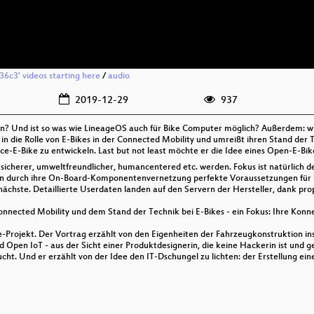
'36c3' videos starting here
/
audio
2019-12-29
937
? Und ist so was wie LineageOS auch für Bike Computer möglich? Außerdem: wie l
 in die Rolle von E-Bikes in der Connected Mobility und umreißt ihren Stand der
-E-Bike zu entwickeln. Last but not least möchte er die Idee eines Open-E-Bike
 sicherer, umweltfreundlicher, humancentered etc. werden. Fokus ist natürlich d
aben durch ihre On-Board-Komponentenvernetzung perfekte Voraussetzungen für 
hste. Detaillierte Userdaten landen auf den Servern der Hersteller, dank prop
Connected Mobility und dem Stand der Technik bei E-Bikes - ein Fokus: Ihre Konne
e-Projekt. Der Vortrag erzählt von den Eigenheiten der Fahrzeugkonstruktion ins
pen IoT - aus der Sicht einer Produktdesignerin, die keine Hackerin ist und ge
ht. Und er erzählt von der Idee den IT-Dschungel zu lichten: der Erstellung ei