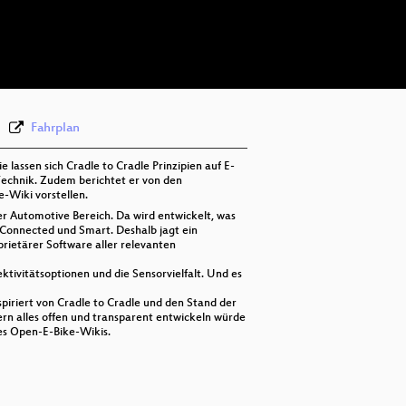
deu-eng 576p (mp4)
deu-eng 576p (webm)
None
deu (todo)
Fahrplan
assen sich Cradle to Cradle Prinzipien auf E-
 Technik. Zudem berichtet er von den
-Wiki vorstellen.
er Automotive Bereich. Da wird entwickelt, was
Connected und Smart. Deshalb jagt ein
rietärer Software aller relevanten
ktivitätsoptionen und die Sensorvielfalt. Und es
piriert von Cradle to Cradle und den Stand der
rn alles offen und transparent entwickeln würde
nes Open-E-Bike-Wikis.