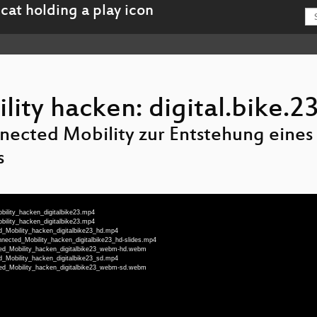
ity hacken: digital.bike.2
nnected Mobility zur Entstehung eine
s
bility_hacken_digitalbike23.mp4
bility_hacken_digitalbike23.mp4
d_Mobility_hacken_digitalbike23_hd.mp4
nnected_Mobility_hacken_digitalbike23_hd-slides.mp4
ted_Mobility_hacken_digitalbike23_webm-hd.webm
d_Mobility_hacken_digitalbike23_sd.mp4
ted_Mobility_hacken_digitalbike23_webm-sd.webm