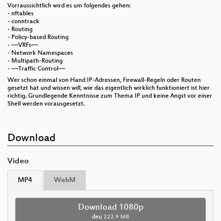
Vorraussichtlich wird es um folgendes gehen:
- nftables
- conntrack
- Routing
- Policy-based Routing
- ~~VRFs~~
- Network Namespaces
- Multipath-Routing
- ~~Traffic Control~~
Wer schon einmal von Hand IP-Adressen, Firewall-Regeln oder Routen
gesetzt hat und wissen will, wie das eigentlich wirklich funktioniert ist hier
richtig. Grundlegende Kenntnisse zum Thema IP und keine Angst vor einer
Shell werden vorausgesetzt.
Download
Video
MP4
WebM
Download 1080p
deu
222.9 MB