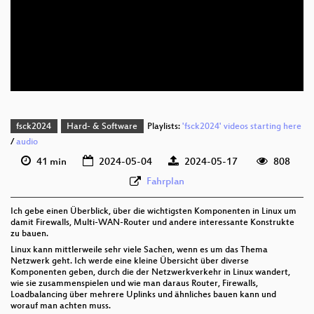
deu 1080p (webm)
deu 576p (mp4)
deu 576p (webm)
fsck2024
Hard- & Software
Playlists:
'fsck2024' videos starting here
/
audio
41 min
2024-05-04
2024-05-17
808
Fahrplan
Ich gebe einen Überblick, über die wichtigsten Komponenten in Linux um
damit Firewalls, Multi-WAN-Router und andere interessante Konstrukte
zu bauen.
Linux kann mittlerweile sehr viele Sachen, wenn es um das Thema
Netzwerk geht. Ich werde eine kleine Übersicht über diverse
Komponenten geben, durch die der Netzwerkverkehr in Linux wandert,
wie sie zusammenspielen und wie man daraus Router, Firewalls,
Loadbalancing über mehrere Uplinks und ähnliches bauen kann und
worauf man achten muss.