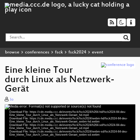
browse
conferences
fsck
fsck2024
event
Eine kleine Tour
durch Linux als Netzwerk-
Gerät
Jo
Media error: Format(s) not supported or source(s) not found
Video
Download File: https://cdn.media.ccc.de/events/fsck/fsck2024/h264-hd/fsck2024-84-deu-
Player
Eine_kleine_Tour_durch_Linux_als_Netzwerk-Geraet_hd.mp4
Download File: https://cdn.media.ccc.de/events/fsck/fsck2024/webm-hd/fsck2024-84-deu-
Eine_kleine_Tour_durch_Linux_als_Netzwerk-Geraet_webm-hd.webm
Download File: https://cdn.media.ccc.de/events/fsck/fsck2024/h264-sd/fsck2024-84-deu-
Eine_kleine_Tour_durch_Linux_als_Netzwerk-Geraet_sd.mp4
Download File: https://cdn.media.ccc.de/events/fsck/fsck2024/webm-sd/fsck2024-84-deu-
deu 1080p (mp4)
Eine_kleine_Tour_durch_Linux_als_Netzwerk-Geraet_webm-sd.webm