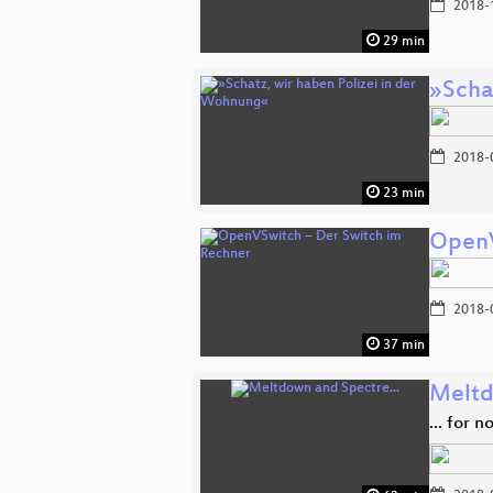
2018-
29 min
»Scha
2018-
23 min
OpenV
2018-
37 min
Meltd
... for 