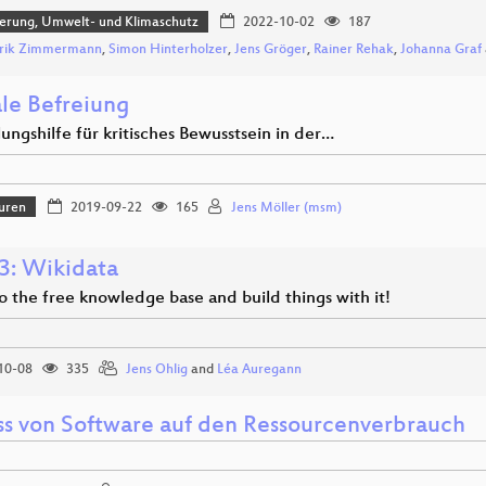
sierung, Umwelt- und Klimaschutz
2022-10-02
187
rik Zimmermann
,
Simon Hinterholzer
,
Jens Gröger
,
Rainer Rehak
,
Johanna Graf
ale Befreiung
ungshilfe für kritisches Bewusstsein in der…
uren
2019-09-22
165
Jens Möller (msm)
: Wikidata
o the free knowledge base and build things with it!
10-08
335
Jens Ohlig
and
Léa Auregann
uss von Software auf den Ressourcenverbrauch