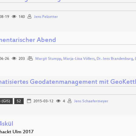
08-19
140
Jens Pelzetter
mentarischer Abend
06-26
203
Margit Stumpp
,
Marja-Liisa Völlers
,
Dr. Jens Brandenburg
,
atisiertes Geodatenmanagement mit GeoKett
 (GIS)
S2
2015-03-12
4
Jens Schaefermeyer
4skül
hackt Ulm 2017