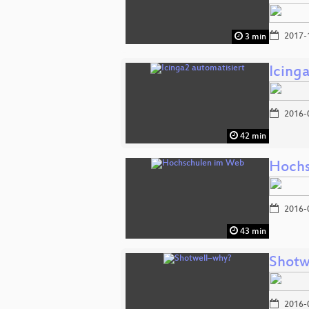
2017-
3 min
Icing
2016-
42 min
Hochs
2016-
43 min
Shotw
2016-