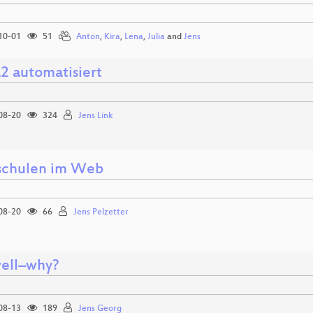
10-01
51
Anton
,
Kira
,
Lena
,
Julia
and
Jens
a2 automatisiert
08-20
324
Jens Link
chulen im Web
08-20
66
Jens Pelzetter
ell–why?
08-13
189
Jens Georg