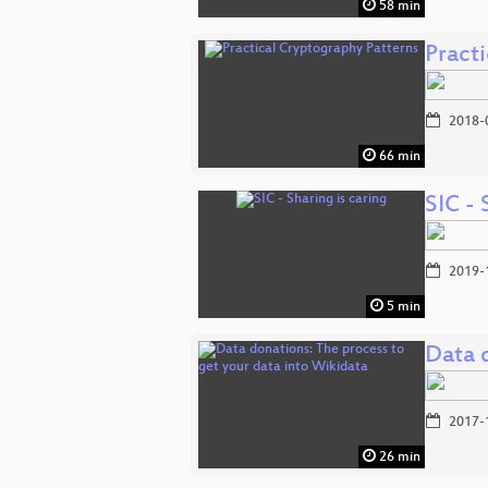
58 min
Pract
2018-
66 min
SIC - 
2019-
5 min
Data 
2017-
26 min