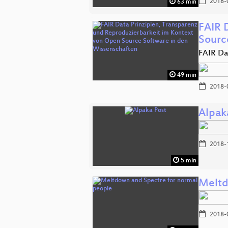
2018-
63 min
FAIR 
Sour
FAIR Da
49 min
2018-
Alpak
2018-
5 min
Meltd
2018-