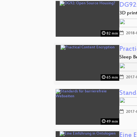
DG92:
3D prin
2018-
82 min
Pract
Sleep B
2017-
65 min
Stand
2017-
49 min
Eine 