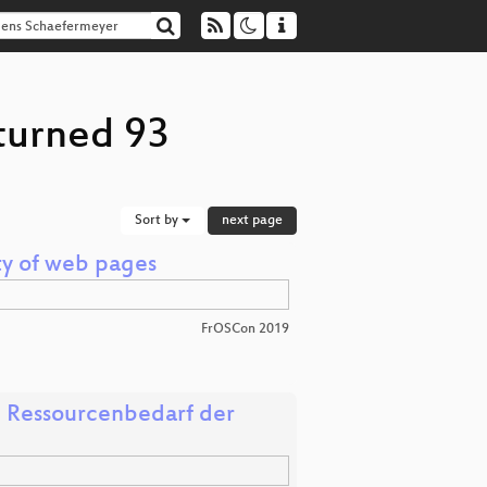
turned 93
Sort by
next page
ty of web pages
FrOSCon 2019
d Ressourcenbedarf der