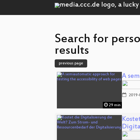
Search for pers
results
previous page
A sem
2019-
29 min
Koste
Digita