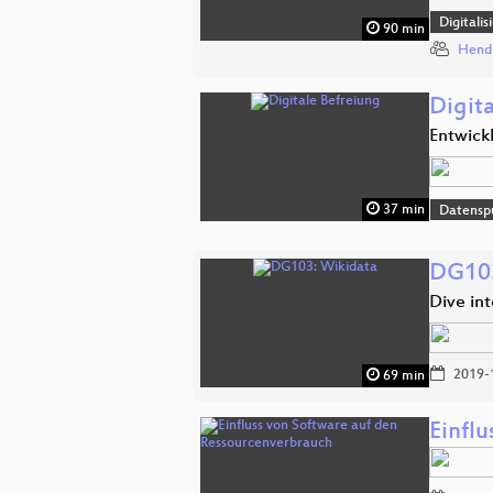
Digitali
90 min
Hend
Digit
Entwickl
37 min
Datensp
DG103
Dive int
2019-
69 min
Einfl