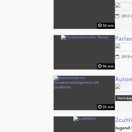
2017-
50 min
Parla
2019-
96 min
Autom
Vorträge
26 min
2cuhl
Jugend 