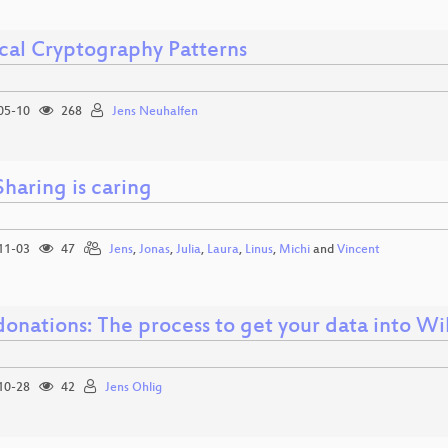
ical Cryptography Patterns
05-10
268
Jens Neuhalfen
Sharing is caring
11-03
47
Jens
,
Jonas
,
Julia
,
Laura
,
Linus
,
Michi
and
Vincent
donations: The process to get your data into Wi
10-28
42
Jens Ohlig