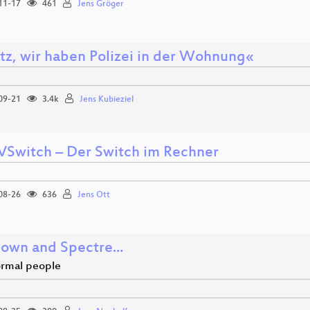
11-17
461
Jens Gröger
tz, wir haben Polizei in der Wohnung«
09-21
3.4k
Jens Kubieziel
Switch – Der Switch im Rechner
08-26
636
Jens Ott
own and Spectre...
normal people