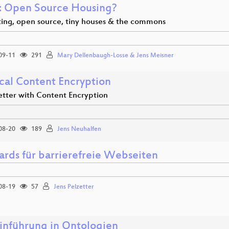
 Open Source Housing?
ting, open source, tiny houses & the commons
09-11
291
Mary Dellenbaugh-Losse & Jens Meisner
ical Content Encryption
etter with Content Encryption
08-20
189
Jens Neuhalfen
ards für barrierefreie Webseiten
08-19
57
Jens Pelzetter
Einführung in Ontologien