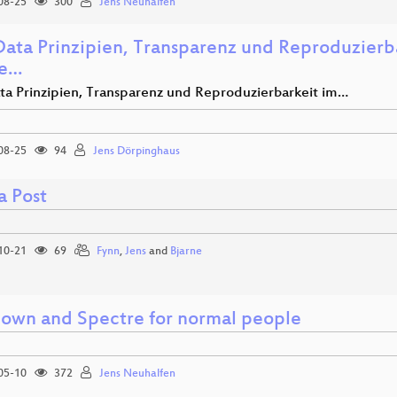
08-25
300
Jens Neuhalfen
Data Prinzipien, Transparenz und Reproduzierb
ce…
ta Prinzipien, Transparenz und Reproduzierbarkeit im…
08-25
94
Jens Dörpinghaus
a Post
10-21
69
Fynn
,
Jens
and
Bjarne
own and Spectre for normal people
05-10
372
Jens Neuhalfen