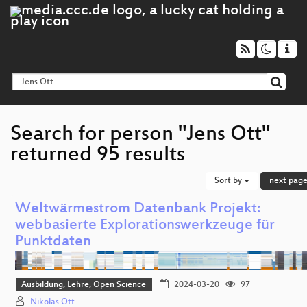
Search for person "Jens Ott"
returned 95 results
Sort by
next pag
Weltwärmestrom Datenbank Projekt:
webbasierte Explorationswerkzeuge für
Punktdaten
Ausbildung, Lehre, Open Science
2024-03-20
97
Nikolas Ott