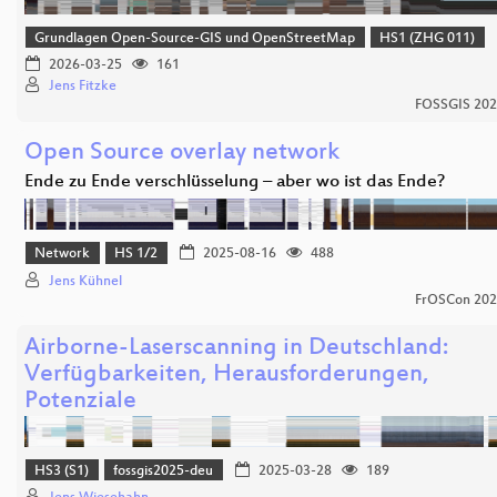
Grundlagen Open-Source-GIS und OpenStreetMap
HS1 (ZHG 011)
2026-03-25
161
Jens Fitzke
FOSSGIS 20
Open Source overlay network
Ende zu Ende verschlüsselung – aber wo ist das Ende?
Network
HS 1/2
2025-08-16
488
Jens Kühnel
FrOSCon 20
Airborne-Laserscanning in Deutschland:
Verfügbarkeiten, Herausforderungen,
Potenziale
HS3 (S1)
fossgis2025-deu
2025-03-28
189