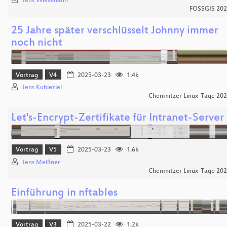
Jens Wiesehahn
FOSSGIS 20
25 Jahre später verschlüsselt Johnny immer
noch nicht
Vortrag
V4
2025-03-23
1.4k
Jens Kubieziel
Chemnitzer Linux-Tage 20
Let's-Encrypt-Zertifikate für Intranet-Server
Vortrag
V5
2025-03-23
1.6k
Jens Meißner
Chemnitzer Linux-Tage 20
Einführung in nftables
Vortrag
V3
2025-03-22
1.2k