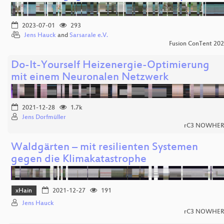
2023-07-01
293
Jens Hauck
and
Sarsarale e.V.
Fusion ConTent 20
Do-It-Yourself Heizenergie-Optimierung
mit einem Neuronalen Netzwerk
2021-12-28
1.7k
Jens Dorfmüller
rC3 NOWHER
Waldgärten – mit resilienten Systemen
gegen die Klimakatastrophe
xHain
2021-12-27
191
Jens Hauck
rC3 NOWHER