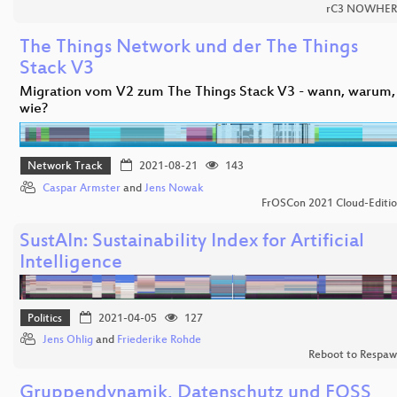
rC3 NOWHER
The Things Network und der The Things
Stack V3
Migration vom V2 zum The Things Stack V3 - wann, warum,
wie?
Network Track
2021-08-21
143
Caspar Armster
and
Jens Nowak
FrOSCon 2021 Cloud-Editi
SustAIn: Sustainability Index for Artificial
Intelligence
Politics
2021-04-05
127
Jens Ohlig
and
Friederike Rohde
Reboot to Respa
Gruppendynamik, Datenschutz und FOSS