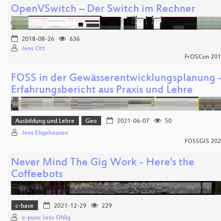
OpenVSwitch – Der Switch im Rechner
2018-08-26
636
Jens Ott
FrOSCon 20
FOSS in der Gewässerentwicklungsplanung 
Erfahrungsbericht aus Praxis und Lehre
Ausbildung und Lehre
Geo
2021-06-07
50
Jens Eligehausen
FOSSGIS 20
Never Mind The Gig Work - Here's the
Coffeebots
c-base
2021-12-29
229
e-punc Jens Ohlig