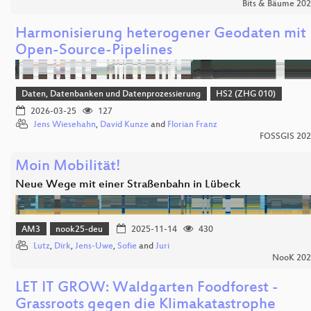
Bits & Bäume 20
Harmonisierung heterogener Geodaten mit
Open-Source-Pipelines
Daten, Datenbanken und Datenprozessierung
HS2 (ZHG 010)
2026-03-25
127
Jens Wiesehahn
,
David Kunze
and
Florian Franz
FOSSGIS 20
Moin Mobilität!
Neue Wege mit einer Straßenbahn in Lübeck
AM3
nook25-deu
2025-11-14
430
Lutz
,
Dirk
,
Jens-Uwe
,
Sofie
and
Juri
NooK 202
LET IT GROW: Waldgarten Foodforest -
Grassroots gegen die Klimakatastrophe