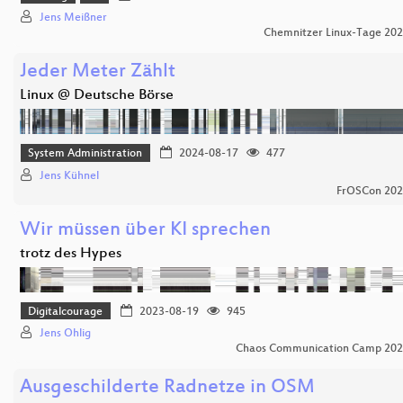
Jens Meißner
Chemnitzer Linux-Tage 20
Jeder Meter Zählt
Linux @ Deutsche Börse
System Administration
2024-08-17
477
Jens Kühnel
FrOSCon 20
Wir müssen über KI sprechen
trotz des Hypes
Digitalcourage
2023-08-19
945
Jens Ohlig
Chaos Communication Camp 20
Ausgeschilderte Radnetze in OSM