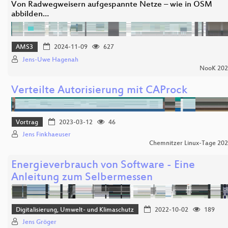
Von Radwegweisern aufgespannte Netze – wie in OSM
abbilden…
AMS3
2024-11-09
627
Jens-Uwe Hagenah
NooK 202
Verteilte Autorisierung mit CAProck
Vortrag
2023-03-12
46
Jens Finkhaeuser
Chemnitzer Linux-Tage 20
Energieverbrauch von Software - Eine
Anleitung zum Selbermessen
Digitalisierung, Umwelt- und Klimaschutz
2022-10-02
189
Jens Gröger