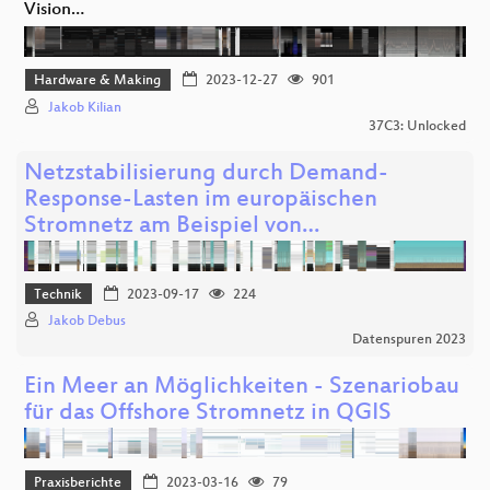
Vision…
Hardware & Making
2023-12-27
901
Jakob Kilian
37C3: Unlocked
Netzstabilisierung durch Demand-
Response-Lasten im europäischen
Stromnetz am Beispiel von…
Technik
2023-09-17
224
Jakob Debus
Datenspuren 2023
Ein Meer an Möglichkeiten - Szenariobau
für das Offshore Stromnetz in QGIS
Praxisberichte
2023-03-16
79