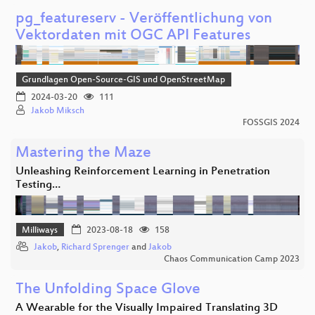
pg_featureserv - Veröffentlichung von
Vektordaten mit OGC API Features
Grundlagen Open-Source-GIS und OpenStreetMap
2024-03-20
111
Jakob Miksch
FOSSGIS 2024
Mastering the Maze
Unleashing Reinforcement Learning in Penetration
Testing…
Milliways
2023-08-18
158
Jakob
,
Richard Sprenger
and
Jakob
Chaos Communication Camp 2023
The Unfolding Space Glove
A Wearable for the Visually Impaired Translating 3D