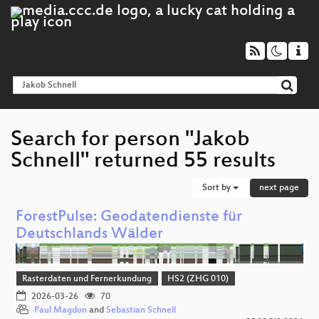
Search for person "Jakob
Schnell" returned 55 results
Sort by
next page
ForestPulse: Geodatendienste für
Deutschlands Wälder
Rasterdaten und Fernerkundung
HS2 (ZHG 010)
2026-03-26
70
Paul Magdon
and
Sebastian Schnell