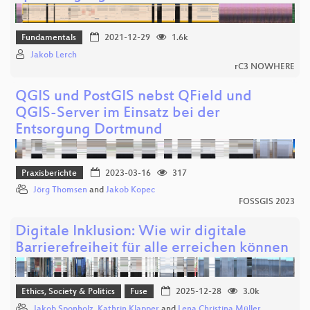
Fundamentals
2021-12-29
1.6k
Jakob Lerch
rC3 NOWHERE
QGIS und PostGIS nebst QField und
QGIS-Server im Einsatz bei der
Entsorgung Dortmund
Praxisberichte
2023-03-16
317
Jörg Thomsen
and
Jakob Kopec
FOSSGIS 2023
Digitale Inklusion: Wie wir digitale
Barrierefreiheit für alle erreichen können
Ethics, Society & Politics
Fuse
2025-12-28
3.0k
Jakob Sponholz
,
Kathrin Klapper
and
Lena Christina Müller