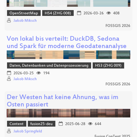
OpenStreetMap
HS4 (ZHG 008)
2026-03-26
408
Jakob Miksch
FOSSGIS 2026
Von lokal bis verteilt: DuckDB, Sedona
und Spark für moderne Geodatenanalyse
Daten, Datenbanken und Datenprozessierung
HS3 (ZHG 009)
2026-03-25
194
Jakob Miksch
FOSSGIS 2026
Der Westen hat keine Ahnung, was im
Osten passiert
Content
fusion25-deu
2025-06-28
644
Jakob Springfeld
Fusion ConTent 2025