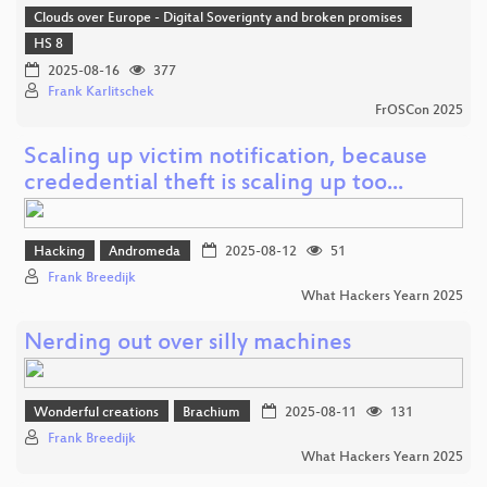
Clouds over Europe - Digital Soverignty and broken promises
HS 8
2025-08-16
377
Frank Karlitschek
FrOSCon 2025
Scaling up victim notification, because
crededential theft is scaling up too...
Hacking
Andromeda
2025-08-12
51
Frank Breedijk
What Hackers Yearn 2025
Nerding out over silly machines
Wonderful creations
Brachium
2025-08-11
131
Frank Breedijk
What Hackers Yearn 2025