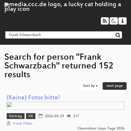
Search for person "Frank
Schwarzbach" returned 152
results
Sort by
next page
(Keine) Fotos bitte!
Vortrag
V4
2026-03-29
217
Frank Pallas
Chemnitzer Linux-Tage 2026