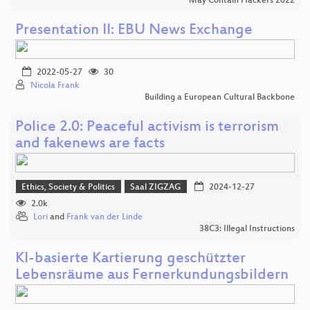
May Contain Hackers 2022
Presentation II: EBU News Exchange
2022-05-27
30
Nicola Frank
Building a European Cultural Backbone
Police 2.0: Peaceful activism is terrorism
and fakenews are facts
Ethics, Society & Politics
Saal ZIGZAG
2024-12-27
2.0k
Lori
and
Frank van der Linde
38C3: Illegal Instructions
KI-basierte Kartierung geschützter
Lebensräume aus Fernerkundungsbildern