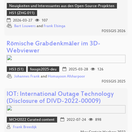
Neuigkeiten und Interessantes aus den Open-Source-Projekten
HS1 (ZHG 011)
2026-03-27
107
Bart Louwers
and
Frank Elsinga
FOSSGIS 2026
Römische Grabdenkmäler im 3D-
Webviewer
HS3 (S1)
fossgis2025-deu
2025-03-28
126
Johannes Frank
and
Homayoon Afsharpoor
FOSSGIS 2025
IOT: International Outage Technology
(Disclosure of DIVD-2022-00009)
MCH2022 Curated content
2022-07-24
898
Frank Breedijk