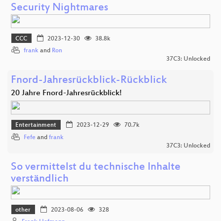
Security Nightmares
CCC
2023-12-30
38.8k
frank
and
Ron
37C3: Unlocked
Fnord-Jahresrückblick-Rückblick
20 Jahre Fnord-Jahresrückblick!
Entertainment
2023-12-29
70.7k
Fefe
and
frank
37C3: Unlocked
So vermittelst du technische Inhalte
verständlich
other
2023-08-06
328