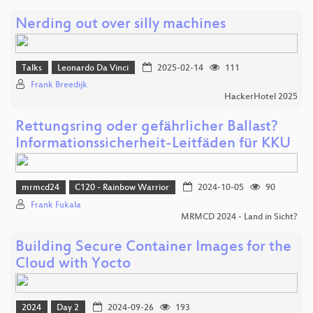
Nerding out over silly machines
Talks
Leonardo Da Vinci
2025-02-14
111
Frank Breedijk
HackerHotel 2025
Rettungsring oder gefährlicher Ballast?
Informationssicherheit-Leitfäden für KKU
mrmcd24
C120 - Rainbow Warrior
2024-10-05
90
Frank Fukala
MRMCD 2024 - Land in Sicht?
Building Secure Container Images for the
Cloud with Yocto
2024
Day 2
2024-09-26
193