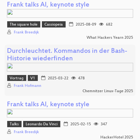
Frank talks AI, keynote style
The square hole
Cassiopeia
2025-08-09
682
Frank Breedijk
What Hackers Yearn 2025
Durchleuchtet. Kommandos in der Bash-
Historie wiederfinden
Vortrag
V1
2025-03-22
478
Frank Hofmann
Chemnitzer Linux-Tage 2025
Frank talks AI, keynote style
Talks
Leonardo Da Vinci
2025-02-15
347
Frank Breedijk
HackerHotel 2025