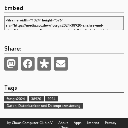
Embed
Share:
Tags
fossgis2024
38920
2024
Daten, Datenbanken und Datenprozessierung
by
Chaos Computer Club e.V
––
About
––
Apps
––
Imprint
––
Privacy
––
c3voc