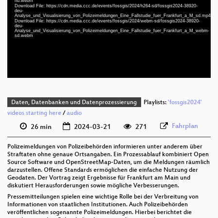
hd.webm
Download File: https://cdn.media.ccc.de/events/fossgis/2024/h264-sd/fossgis2024-38920-
deu 1080p (mp4)
deu-
Analyse_und_Visualisierung_von_Polizeimeldungen_Eine_Fallstudie_fuer_Frankfurt_a_M_sd.mp4
deu 1080p (webm)
Download File: https://cdn.media.ccc.de/events/fossgis/2024/webm-sd/fossgis2024-38920-
deu-
Analyse_und_Visualisierung_von_Polizeimeldungen_Eine_Fallstudie_fuer_Frankfurt_a_M_webm-
deu 576p (mp4)
sd.webm
deu 576p (webm)
Daten, Datenbanken und Datenprozessierung
Playlists:
'fossgis2024'
videos starting here
/
audio
Fahrplan
26 min
2024-03-21
271
Polizeimeldungen von Polizeibehörden informieren unter anderem über
Straftaten ohne genaue Ortsangaben. Ein Prozessablauf kombiniert Open
Source Software und OpenStreetMap-Daten, um die Meldungen räumlich
darzustellen. Offene Standards ermöglichen die einfache Nutzung der
Geodaten. Der Vortrag zeigt Ergebnisse für Frankfurt am Main und
diskutiert Herausforderungen sowie mögliche Verbesserungen.
Pressemitteilungen spielen eine wichtige Rolle bei der Verbreitung von
Informationen von staatlichen Institutionen. Auch Polizeibehörden
veröffentlichen sogenannte Polizeimeldungen. Hierbei berichtet die