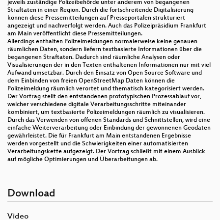
jeweils zuständige Polizeibehörde unter anderem von begangenen
Straftaten in einer Region. Durch die fortschreitende Digitalisierung
können diese Pressemitteilungen auf Presseportalen strukturiert
angezeigt und nachverfolgt werden. Auch das Polizeipräsidium Frankfurt
am Main veröffentlicht diese Pressemitteilungen.
Allerdings enthalten Polizeimeldungen normalerweise keine genauen
räumlichen Daten, sondern liefern textbasierte Informationen über die
begangenen Straftaten. Dadurch sind räumliche Analysen oder
Visualisierungen der in den Texten enthaltenen Informationen nur mit viel
Aufwand umsetzbar. Durch den Einsatz von Open Source Software und
dem Einbinden von freien OpenStreetMap Daten können die
Polizeimeldung räumlich verortet und thematisch kategorisiert werden.
Der Vortrag stellt den entstandenen prototypischen Prozessablauf vor,
welcher verschiedene digitale Verarbeitungsschritte miteinander
kombiniert, um textbasierte Polizeimeldungen räumlich zu visualisieren.
Durch das Verwenden von offenen Standards und Schnittstellen, wird eine
einfache Weiterverarbeitung oder Einbindung der gewonnenen Geodaten
gewährleistet. Die für Frankfurt am Main entstandenen Ergebnisse
werden vorgestellt und die Schwierigkeiten einer automatisierten
Verarbeitungskette aufgezeigt. Der Vortrag schließt mit einem Ausblick
auf mögliche Optimierungen und Überarbeitungen ab.
Download
Video