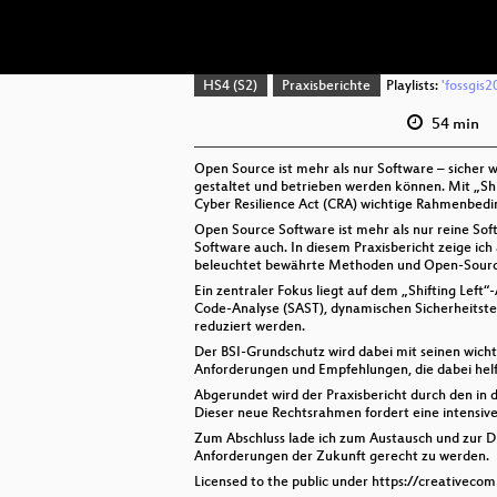
HS4 (S2)
Praxisberichte
Playlists:
'fossgis2
54 min
Open Source ist mehr als nur Software – sicher w
gestaltet und betrieben werden können. Mit „Sh
Cyber Resilience Act (CRA) wichtige Rahmenbedi
Open Source Software ist mehr als nur reine So
Software auch. In diesem Praxisbericht zeige ic
beleuchtet bewährte Methoden und Open-Source-
Ein zentraler Fokus liegt auf dem „Shifting Left“
Code-Analyse (SAST), dynamischen Sicherheitste
reduziert werden.
Der BSI-Grundschutz wird dabei mit seinen wicht
Anforderungen und Empfehlungen, die dabei helfen
Abgerundet wird der Praxisbericht durch den in 
Dieser neue Rechtsrahmen fordert eine intensiv
Zum Abschluss lade ich zum Austausch und zur D
Anforderungen der Zukunft gerecht zu werden.
Licensed to the public under https://creativeco