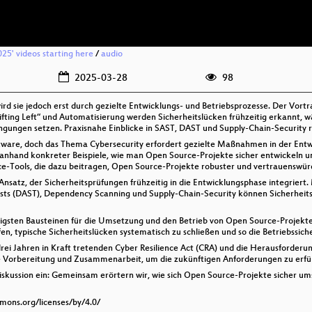
025' videos starting here
/
audio
2025-03-28
98
ird sie jedoch erst durch gezielte Entwicklungs- und Betriebsprozesse. Der Vort
ifting Left“ und Automatisierung werden Sicherheitslücken frühzeitig erkannt,
ngungen setzen. Praxisnahe Einblicke in SAST, DAST und Supply-Chain-Security
ftware, doch das Thema Cybersecurity erfordert gezielte Maßnahmen in der Entwi
h anhand konkreter Beispiele, wie man Open Source-Projekte sicher entwickeln u
Tools, die dazu beitragen, Open Source-Projekte robuster und vertrauenswür
-Ansatz, der Sicherheitsprüfungen frühzeitig in die Entwicklungsphase integriert
sts (DAST), Dependency Scanning und Supply-Chain-Security können Sicherheits
igsten Bausteinen für die Umsetzung und den Betrieb von Open Source-Projekten 
, typische Sicherheitslücken systematisch zu schließen und so die Betriebssicher
drei Jahren in Kraft tretenden Cyber Resilience Act (CRA) und die Herausforde
e Vorbereitung und Zusammenarbeit, um die zukünftigen Anforderungen zu erfül
iskussion ein: Gemeinsam erörtern wir, wie sich Open Source-Projekte sicher um
mmons.org/licenses/by/4.0/