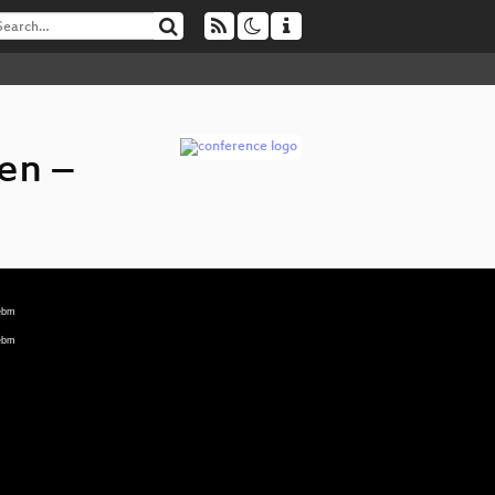
en –
webm
webm