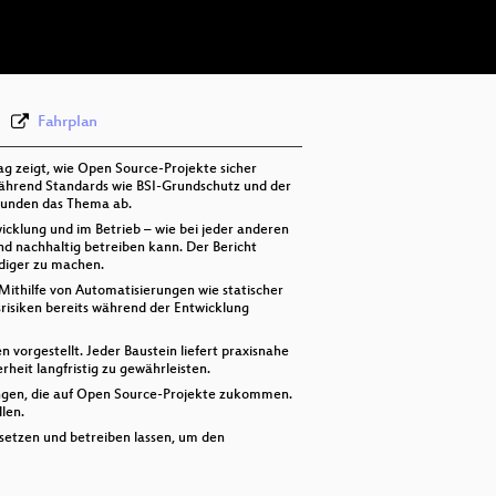
deu 576p (webm)
Fahrplan
rag zeigt, wie Open Source-Projekte sicher
 während Standards wie BSI-Grundschutz und der
 runden das Thema ab.
cklung und im Betrieb – wie bei jeder anderen
nd nachhaltig betreiben kann. Der Bericht
diger zu machen.
. Mithilfe von Automatisierungen wie statischer
risiken bereits während der Entwicklung
vorgestellt. Jeder Baustein liefert praxisnahe
heit langfristig zu gewährleisten.
rungen, die auf Open Source-Projekte zukommen.
len.
setzen und betreiben lassen, um den