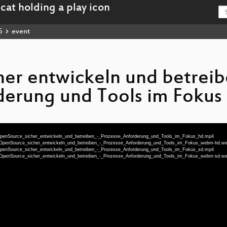
5
event
er entwickeln und betreib
derung und Tools im Fokus
u-OpenSource_sicher_entwickeln_und_betreiben_-_Prozesse_Anforderung_und_Tools_im_Fokus_hd.mp4
deu-OpenSource_sicher_entwickeln_und_betreiben_-_Prozesse_Anforderung_und_Tools_im_Fokus_webm-hd.
u-OpenSource_sicher_entwickeln_und_betreiben_-_Prozesse_Anforderung_und_Tools_im_Fokus_sd.mp4
deu-OpenSource_sicher_entwickeln_und_betreiben_-_Prozesse_Anforderung_und_Tools_im_Fokus_webm-sd.