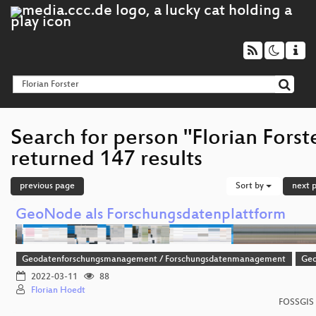
Search for person "Florian Forst
returned 147 results
previous page
Sort by
next 
GeoNode als Forschungsdatenplattform
Geodatenforschungsmanagement / Forschungsdatenmanagement
Ge
2022-03-11
88
Florian Hoedt
FOSSGIS