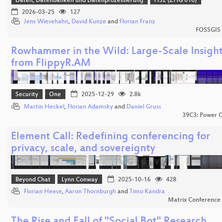
Daten, Datenbanken und Datenprozessierung
HS2 (ZHG 010)
2026-03-25
127
Jens Wiesehahn
,
David Kunze
and
Florian Franz
FOSSGIS
Rowhammer in the Wild: Large-Scale Insight
from FlippyR.AM
Security
One
2025-12-29
2.8k
Martin Heckel
,
Florian Adamsky
and
Daniel Gruss
39C3: Power C
Element Call: Redefining conferencing for
privacy, scale, and sovereignty
Beyond Chat
Lynn Conway
2025-10-16
428
Florian Heese
,
Aaron Thornburgh
and
Timo Kandra
Matrix Conference
The Rise and Fall of "Social Bot" Research