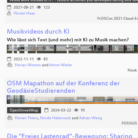
Wood work instead of IT? - Leisure activities you developed during lock d
2021-08-21
123
Florian Haas
FrOSCon 2021 Cloud-Ed
Musikvideos durch KI
Wie lässt sich Text (und mehr) mit KI zu Musik machen?
2022-11-11
85
Florian Woeste
and
Anton Wiehe
Nook
OSM Mapathon auf der Konferenz der
GeodäsieStudierenden
OpenStreetMap
2024-03-22
95
Florian Thiery
,
Nicole Habersack
and
Adrian Weng
FOSSGIS
Die "Freies Lastenrad"-Bewegung: Sharing,