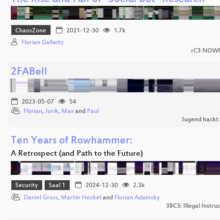
ChaosZone
2021-12-30
1.7k
Florian Gallwitz
rC3 NOW
2FABell
2023-05-07
54
Florian
,
Jurik
,
Max
and
Paul
Jugend hackt
Ten Years of Rowhammer:
A Retrospect (and Path to the Future)
Security
Saal 1
2024-12-30
2.3k
Daniel Gruss
,
Martin Heckel
and
Florian Adamsky
38C3: Illegal Instru