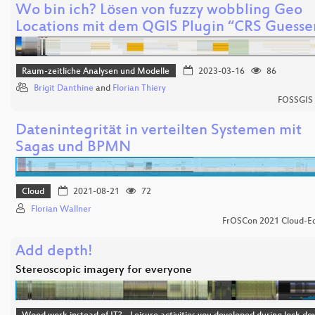
Wo bin ich? Lösen von fuzzy wobbling Geo
Locations mit dem QGIS Plugin “CRS Guesse
Raum-zeitliche Analysen und Modelle
2023-03-16
86
Brigit Danthine
and
Florian Thiery
FOSSGIS
Datenintegrität in verteilten Systemen mit
Sagas und BPMN
Cloud
2021-08-21
72
Florian Wallner
FrOSCon 2021 Cloud-Ed
Add depth!
Stereoscopic imagery for everyone