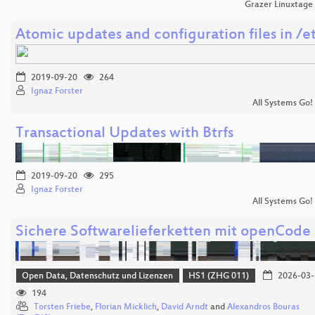
Grazer Linuxtage
Atomic updates and configuration files in /e
2019-09-20
264
Ignaz Forster
All Systems Go!
Transactional Updates with Btrfs
2019-09-20
295
Ignaz Forster
All Systems Go!
Sichere Softwarelieferketten mit openCode
Open Data, Datenschutz und Lizenzen
HS1 (ZHG 011)
2026-03-
194
Torsten Friebe
,
Florian Micklich
,
David Arndt
and
Alexandros Bouras