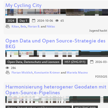
My Cycling City
2024
Day 1
2024-10-06
65
Kilian
,
Bela
,
Florian B.
and
Niklas
Jugend hackt
Open Data und Open Source-Strategie des
BKG
Open Data, Datenschutz und Lizenzen
HS1 (ZHG 011)
2026-03-
286
Florian Micklich
,
Konstantin Krömer
and
Mariela Masino
FOSSGIS
Harmonisierung heterogener Geodaten mit
Open-Source-Pipelines