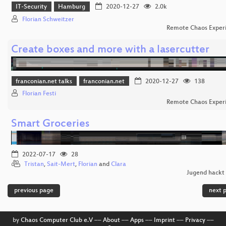
IT-Security
Hamburg
2020-12-27
2.0k
Florian Schweitzer
Remote Chaos Exper
Create boxes and more with a lasercutter
franconian.net talks
franconian.net
2020-12-27
138
Florian Festi
Remote Chaos Exper
Smart Groceries
2022-07-17
28
Tristan
,
Sait-Mert
,
Florian
and
Clara
Jugend hackt
previous page
next 
by
Chaos Computer Club e.V
––
About
––
Apps
––
Imprint
––
Privacy
––