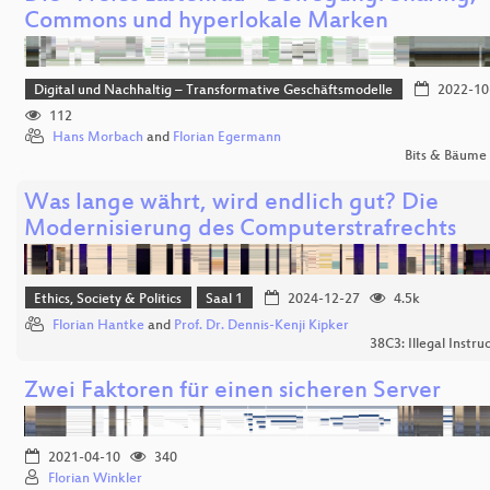
Commons und hyperlokale Marken
Digital und Nachhaltig – Transformative Geschäftsmodelle
2022-10
112
Hans Morbach
and
Florian Egermann
Bits & Bäume
Was lange währt, wird endlich gut? Die
Modernisierung des Computerstrafrechts
Ethics, Society & Politics
Saal 1
2024-12-27
4.5k
Florian Hantke
and
Prof. Dr. Dennis-Kenji Kipker
38C3: Illegal Instru
Zwei Faktoren für einen sicheren Server
2021-04-10
340
Florian Winkler