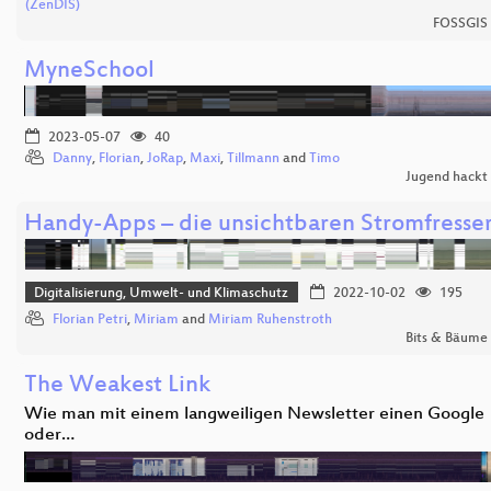
(ZenDIS)
FOSSGIS
MyneSchool
2023-05-07
40
Danny
,
Florian
,
JoRap
,
Maxi
,
Tillmann
and
Timo
Jugend hackt
Handy-Apps – die unsichtbaren Stromfresse
Digitalisierung, Umwelt- und Klimaschutz
2022-10-02
195
Florian Petri
,
Miriam
and
Miriam Ruhenstroth
Bits & Bäume
The Weakest Link
Wie man mit einem langweiligen Newsletter einen Google
oder…