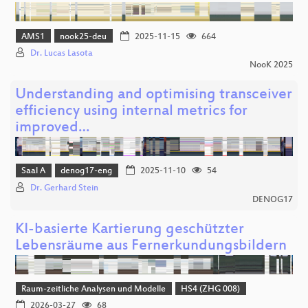
AMS1
nook25-deu
2025-11-15
664
Dr. Lucas Lasota
NooK 2025
Understanding and optimising transceiver
efficiency using internal metrics for
improved…
Saal A
denog17-eng
2025-11-10
54
Dr. Gerhard Stein
DENOG17
KI-basierte Kartierung geschützter
Lebensräume aus Fernerkundungsbildern
Raum-zeitliche Analysen und Modelle
HS4 (ZHG 008)
2026-03-27
68