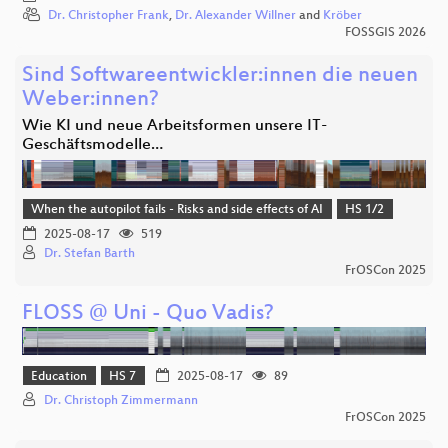
Dr. Christopher Frank
,
Dr. Alexander Willner
and
Kröber
FOSSGIS 2026
Sind Softwareentwickler:innen die neuen
Weber:innen?
Wie KI und neue Arbeitsformen unsere IT-
Geschäftsmodelle…
When the autopilot fails - Risks and side effects of AI
HS 1/2
2025-08-17
519
Dr. Stefan Barth
FrOSCon 2025
FLOSS @ Uni - Quo Vadis?
Education
HS 7
2025-08-17
89
Dr. Christoph Zimmermann
FrOSCon 2025