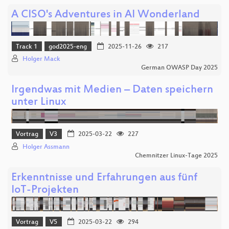
A CISO's Adventures in AI Wonderland
Track 1
god2025-eng
2025-11-26
217
Holger Mack
German OWASP Day 2025
Irgendwas mit Medien – Daten speichern
unter Linux
Vortrag
V3
2025-03-22
227
Holger Assmann
Chemnitzer Linux-Tage 2025
Erkenntnisse und Erfahrungen aus fünf
IoT-Projekten
Vortrag
V5
2025-03-22
294