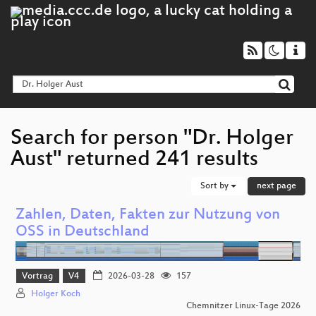
Search for person "Dr. Holger
Aust" returned 241 results
Sort by
next page
Zahlen, Daten, Fakten zur Nutzung von
OSS in Deutschland
Vortrag
V4
2026-03-28
157
Holger Koch
Chemnitzer Linux-Tage 2026