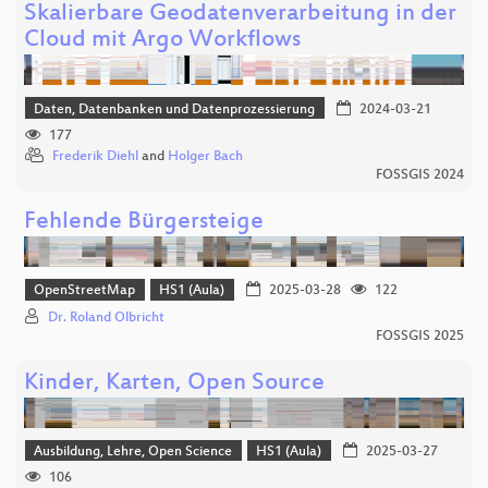
Skalierbare Geodatenverarbeitung in der
Cloud mit Argo Workflows
Daten, Datenbanken und Datenprozessierung
2024-03-21
177
Frederik Diehl
and
Holger Bach
FOSSGIS 2024
Fehlende Bürgersteige
OpenStreetMap
HS1 (Aula)
2025-03-28
122
Dr. Roland Olbricht
FOSSGIS 2025
Kinder, Karten, Open Source
Ausbildung, Lehre, Open Science
HS1 (Aula)
2025-03-27
106