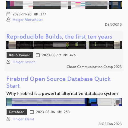
2023-11-20
377
Holger Metschulat
DENOG15
Reproducible Builds, the first ten years
Bits & Bäume
2023-08-19
476
Holger Levsen
Chaos Communication Camp 2023
Firebird Open Source Database Quick
Start
Why Firebird is a powerful alternative database system
Database
2023-08-06
253
Holger Klemt
FrOSCon 2023