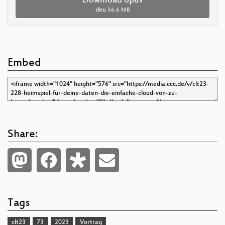
Download opus
deu
36.6 MB
Embed
Share:
Tags
clt23
73
2023
Vortrag