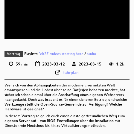
deu 1080p (webm)
deu 576p (mp4)
deu 576p (webm)
Vortrag
Playlists:
'clt23' videos starting here
/
audio
59 min
2023-03-12
2023-03-15
1.2k
Fahrplan
Wer sich von den Abhängigkeiten der modernen, vernetzten Welt
emanzipieren und die Hoheit über seine Dat(ei)en behalten möchte, hat
sicherlich schon einmal über die Anschaffung eines eigenen Webservers
nachgedacht. Doch was braucht es für einen sicheren Betrieb, und welche
Werkzeuge stellt die Open-Source-Gemeinde zur Verfügung? Welche
Hardware ist geeignet?
In diesem Vortrag zeige ich euch einen einsteigerfreundlichen Weg zum
eigenen Server auf – von BIOS-Einstellungen über die Installation mit
Diensten wie Nextcloud bis hin zu Virtualisierungsmethoden.