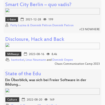
Smart City Berlin – quo vadis?
c-base
2021-12-28
199
Patty Luzina & Dominik Piétron Dominik Pietron
rC3 NOWHERE
Disclosure, Hack and Back
Milliways
2023-08-16
8.4k
kantorkel
,
Linus Neumann
and
Dominik Oepen
Chaos Communication Camp 2023
State of the Edu
Ein Überblick, was sich bei Freier Software in der
Bildung…
Culture
2022-08-20
169