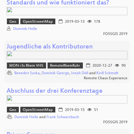
Standards und wie funktioniert das?
Geo
OpenStreeetMap
2019-03-13
178
Dominik Helle
FOSSGIS 2019
Jugendliche als Kontributoren
MON r3s Rhein VHS
RemoteRheinRuhr
2020-12-27
90
Benedict Suska
,
Dominik George
,
Jonah Döll
and
Kirill Schmidt
Remote Chaos Experience
Abschluss der drei Konferenztage
Geo
OpenStreeetMap
2019-03-15
51
Dominik Helle
and
Frank Schwarzbach
FOSSGIS 2019