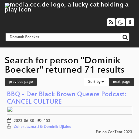
Search for person "Dominik
Boecker" returned 71 results
previous page
Sort by
next page
BBQ - Der Black Brown Queere Podcast:
CANCEL CULTURE
2023-06-30
153
Zuher Jazmati & Dominik Djialeu
Fusion ConTent 2023