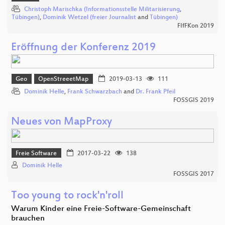
Christoph Marischka (Informationsstelle Militarisierung
,
Tübingen)
,
Dominik Wetzel (freier Journalist
and
Tübingen)
FIfFKon 2019
Eröffnung der Konferenz 2019
Geo
OpenStreeetMap
2019-03-13
111
Dominik Helle
,
Frank Schwarzbach
and
Dr. Frank Pfeil
FOSSGIS 2019
Neues von MapProxy
Freie Software
2017-03-22
138
Dominik Helle
FOSSGIS 2017
Too young to rock'n'roll
Warum Kinder eine Freie-Software-Gemeinschaft
brauchen