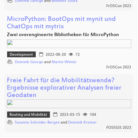
Dominik George
and
Benedict Suska
FrOSCon 2022
MicroPython: BootOps mit mynit und
ChatOps mit mytrix
Zwei overengineerte Bibliotheken für MicroPython
Development
2022-08-20
72
Dominik George
and
Martin Winter
FrOSCon 2022
Freie Fahrt für die Mobilitätswende?
Ergebnisse explorativer Analysen freier
Geodaten
Routing und Mobilität
2023-03-15
104
Susanne Schröder-Bergen
and
Dominik Kremer
FOSSGIS 2023