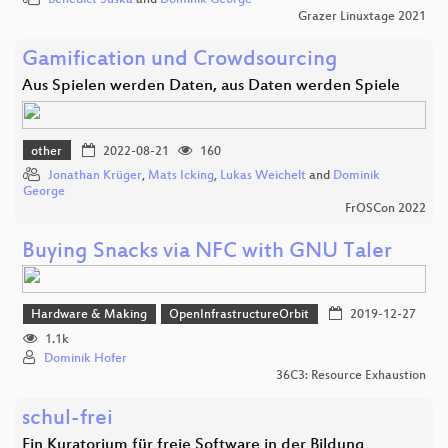
Benedict Suska
and
Dominik George
Grazer Linuxtage 2021
Gamification und Crowdsourcing
Aus Spielen werden Daten, aus Daten werden Spiele
other
2022-08-21
160
Jonathan Krüger
,
Mats Icking
,
Lukas Weichelt
and
Dominik
George
FrOSCon 2022
Buying Snacks via NFC with GNU Taler
Hardware & Making
OpenInfrastructureOrbit
2019-12-27
1.1k
Dominik Hofer
36C3: Resource Exhaustion
schul-frei
Ein Kuratorium für freie Software in der Bildung