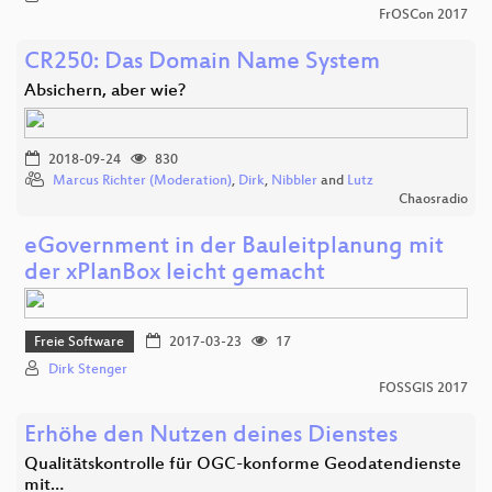
FrOSCon 2017
CR250: Das Domain Name System
Absichern, aber wie?
2018-09-24
830
Marcus Richter (Moderation)
,
Dirk
,
Nibbler
and
Lutz
Chaosradio
eGovernment in der Bauleitplanung mit
der xPlanBox leicht gemacht
Freie Software
2017-03-23
17
Dirk Stenger
FOSSGIS 2017
Erhöhe den Nutzen deines Dienstes
Qualitätskontrolle für OGC-konforme Geodatendienste
mit…