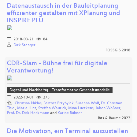
Datenaustausch in der Bauleitplanung
effizienter gestalten mit XPlanung und
INSPIRE PLU
2018-03-21
84
Dirk Stenger
FOSSGIS 2018
CDR-Slam - Bühne frei für digitale
Verantwortung!
Digital und Nachhaltig – Transformative Geschäftsmodelle
2022-10-01
275
Christina Niklas
,
Bartosz Przybylek
,
Susanna Wolf
,
Dr. Christian
Thiel
,
Maria Hinz
,
Steffen Waurick
,
Mina Luetkens
,
Jakob Wößner
,
Prof. Dr. Dirk Heckmann
and
Karine Rübner
Bits & Bäume 2022
Die Motivation, ein Terminal auszustellen