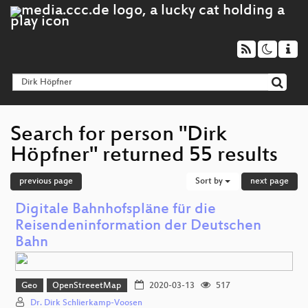
Search for person "Dirk
Höpfner" returned 55 results
previous page
Sort by
next page
Digitale Bahnhofspläne für die
Reisendeninformation der Deutschen
Bahn
Geo
OpenStreeetMap
2020-03-13
517
Dr. Dirk Schlierkamp-Voosen