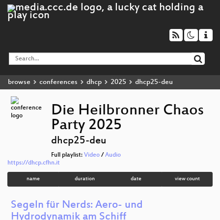
browse
conferences
dhcp
2025
dhcp25-deu
Die Heilbronner Chaos
Party 2025
dhcp25-deu
Full playlist:
Video
/
Audio
https://dhcp.cfhn.it
name
duration
date
view count
Segeln für Nerds: Aero- und
Hydrodynamik am Schiff