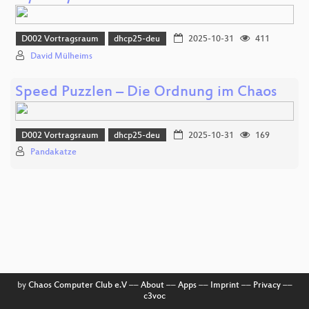
D002 Vortragsraum
dhcp25-deu
2025-10-31
411
David Mülheims
Speed Puzzlen – Die Ordnung im Chaos
D002 Vortragsraum
dhcp25-deu
2025-10-31
169
Pandakatze
by
Chaos Computer Club e.V
––
About
––
Apps
––
Imprint
––
Privacy
––
c3voc