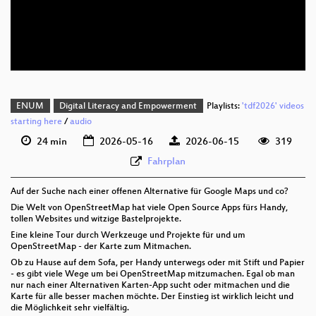
deu 576p (mp4)
deu 576p (webm)
ENUM
Digital Literacy and Empowerment
Playlists:
'tdf2026' videos
starting here
/
audio
24 min
2026-05-16
2026-06-15
319
Fahrplan
Auf der Suche nach einer offenen Alternative für Google Maps und co?
Die Welt von OpenStreetMap hat viele Open Source Apps fürs Handy,
tollen Websites und witzige Bastelprojekte.
Eine kleine Tour durch Werkzeuge und Projekte für und um
OpenStreetMap - der Karte zum Mitmachen.
Ob zu Hause auf dem Sofa, per Handy unterwegs oder mit Stift und Papier
- es gibt viele Wege um bei OpenStreetMap mitzumachen. Egal ob man
nur nach einer Alternativen Karten-App sucht oder mitmachen und die
Karte für alle besser machen möchte. Der Einstieg ist wirklich leicht und
die Möglichkeit sehr vielfältig.