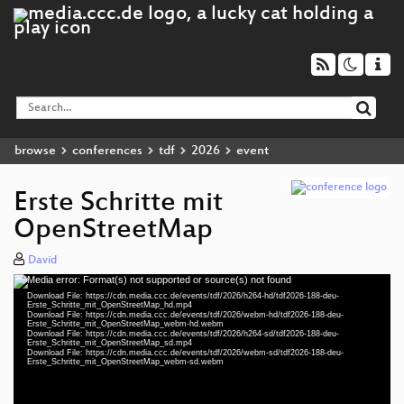
browse
conferences
tdf
2026
event
Erste Schritte mit
OpenStreetMap
David
Media error: Format(s) not supported or source(s) not found
Video
Download File: https://cdn.media.ccc.de/events/tdf/2026/h264-hd/tdf2026-188-deu-
Player
Erste_Schritte_mit_OpenStreetMap_hd.mp4
Download File: https://cdn.media.ccc.de/events/tdf/2026/webm-hd/tdf2026-188-deu-
Erste_Schritte_mit_OpenStreetMap_webm-hd.webm
Download File: https://cdn.media.ccc.de/events/tdf/2026/h264-sd/tdf2026-188-deu-
Erste_Schritte_mit_OpenStreetMap_sd.mp4
Download File: https://cdn.media.ccc.de/events/tdf/2026/webm-sd/tdf2026-188-deu-
deu 1080p (mp4)
Erste_Schritte_mit_OpenStreetMap_webm-sd.webm
deu 1080p (webm)