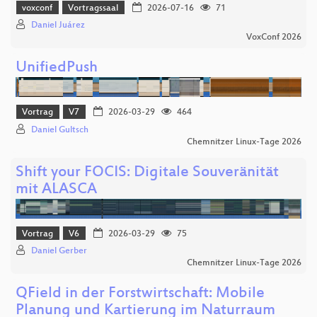
voxconf
Vortragssaal
2026-07-16
71
Daniel Juárez
VoxConf 2026
UnifiedPush
Vortrag
V7
2026-03-29
464
Daniel Gultsch
Chemnitzer Linux-Tage 2026
Shift your FOCIS: Digitale Souveränität
mit ALASCA
Vortrag
V6
2026-03-29
75
Daniel Gerber
Chemnitzer Linux-Tage 2026
QField in der Forstwirtschaft: Mobile
Planung und Kartierung im Naturraum