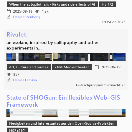
When the autopilot fails - Risks and side effects of AI
HS 1/2
2025-08-16
4.3k
Daniel Stenberg
FrOSCon 2025
Rivulet:
an esolang inspired by calligraphy and other
experiments in…
Art, Culture and Games
ZKM Medientheater
2025-06-19
857
Daniel Temkin
Gulaschprogrammiernacht 23
State of SHOGun: Ein flexibles Web-GIS
Framework
Neuigkeiten und Interessantes aus den Open-Source-Projekten
HS2 (S10)