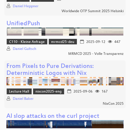
Daniel Heppner
Worldwide OTP Summit 2025 Helsinki
UnifiedPush
C110 - Kleine Anfrage
mrmcd25-deu
2025-09-12
447
Daniel Gultsch
MRMCD 2025 - Volle Transparenz
From Pixels to Pure Derivations:
Deterministic Logos with Nix
Lecture Hall
nixcon2025-eng
2025-09-06
167
Daniel Baker
NixCon 2025
AI slop attacks on the curl project