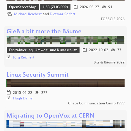
OpenStreetMap
HS3 (ZHG 009)
2026-03-27
91
Michael Reichert
and
Dietmar Seifert
FOSSGIS 2026
Gieß a bit more the Bäume
Digitalisierung, Umwelt- und Klimaschutz
2022-10-02
77
Jörg Reichert
Bits & Bäume 2022
Linux Security Summit
2015-05-22
277
Hugh Daniel
Chaos Communication Camp 1999
Migrating to OpenVox at CERN