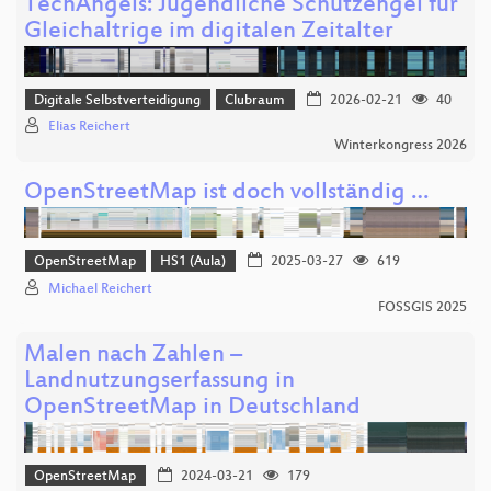
TechAngels: Jugendliche Schutzengel für
Gleichaltrige im digitalen Zeitalter
Digitale Selbstverteidigung
Clubraum
2026-02-21
40
Elias Reichert
Winterkongress 2026
OpenStreetMap ist doch vollständig …
OpenStreetMap
HS1 (Aula)
2025-03-27
619
Michael Reichert
FOSSGIS 2025
Malen nach Zahlen –
Landnutzungserfassung in
OpenStreetMap in Deutschland
OpenStreetMap
2024-03-21
179