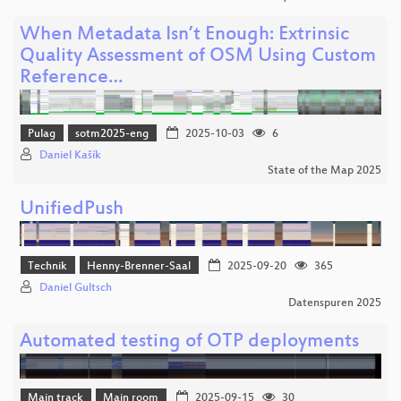
When Metadata Isn’t Enough: Extrinsic
Quality Assessment of OSM Using Custom
Reference…
Pulag
sotm2025-eng
2025-10-03
6
Daniel Kašík
State of the Map 2025
UnifiedPush
Technik
Henny-Brenner-Saal
2025-09-20
365
Daniel Gultsch
Datenspuren 2025
Automated testing of OTP deployments
Main track
Main room
2025-09-15
30