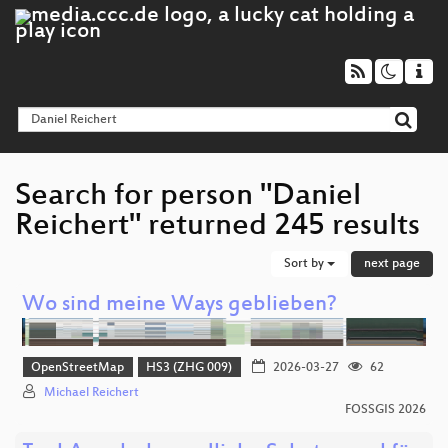
Search for person "Daniel
Reichert" returned 245 results
Sort by
next page
Wo sind meine Ways geblieben?
OpenStreetMap
HS3 (ZHG 009)
2026-03-27
62
Michael Reichert
FOSSGIS 2026