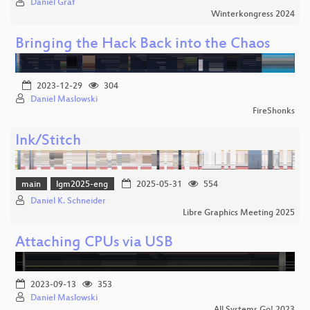
Daniel Graf
Winterkongress 2024
Bringing the Hack Back into the Chaos
2023-12-29
304
Daniel Maslowski
FireShonks
Ink/Stitch
main
lgm2025-eng
2025-05-31
554
Daniel K. Schneider
Libre Graphics Meeting 2025
Attaching CPUs via USB
2023-09-13
353
Daniel Maslowski