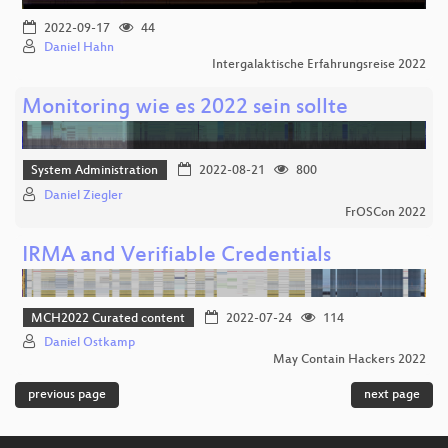
2022-09-17
44
Daniel Hahn
Intergalaktische Erfahrungsreise 2022
Monitoring wie es 2022 sein sollte
System Administration
2022-08-21
800
Daniel Ziegler
FrOSCon 2022
IRMA and Verifiable Credentials
MCH2022 Curated content
2022-07-24
114
Daniel Ostkamp
May Contain Hackers 2022
previous page
next page