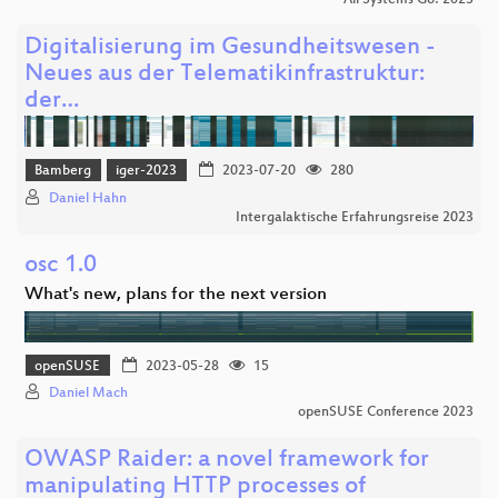
All Systems Go! 2023
Digitalisierung im Gesundheitswesen -
Neues aus der Telematikinfrastruktur:
der…
Bamberg
iger-2023
2023-07-20
280
Daniel Hahn
Intergalaktische Erfahrungsreise 2023
osc 1.0
What's new, plans for the next version
openSUSE
2023-05-28
15
Daniel Mach
openSUSE Conference 2023
OWASP Raider: a novel framework for
manipulating HTTP processes of