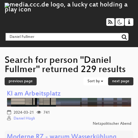
Search for person "Daniel
Fullmer" returned 229 results
previous page
Sort by
next page
KI am Arbeitsplatz
2024-03-21
741
Daniel Hügli
Netzpolitischer Abend
Moderne RZ - warum Wasserkühlung