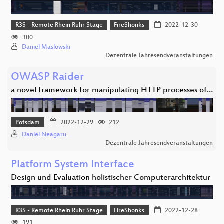
R3S - Remote Rhein Ruhr Stage
FireShonks
2022-12-30
300
Daniel Maslowski
Dezentrale Jahresendveranstaltungen
OWASP Raider
a novel framework for manipulating HTTP processes of…
Potsdam
2022-12-29
212
Daniel Neagaru
Dezentrale Jahresendveranstaltungen
Platform System Interface
Design und Evaluation holistischer Computerarchitektur
R3S - Remote Rhein Ruhr Stage
FireShonks
2022-12-28
191