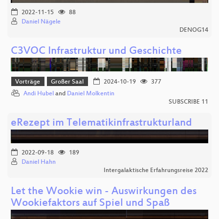
2022-11-15
88
Daniel Nägele
DENOG14
C3VOC Infrastruktur und Geschichte
Vorträge
Großer Saal
2024-10-19
377
Andi Hubel
and
Daniel Molkentin
SUBSCRIBE 11
eRezept im Telematikinfrastrukturland
2022-09-18
189
Daniel Hahn
Intergalaktische Erfahrungsreise 2022
Let the Wookie win - Auswirkungen des
Wookiefaktors auf Spiel und Spaß