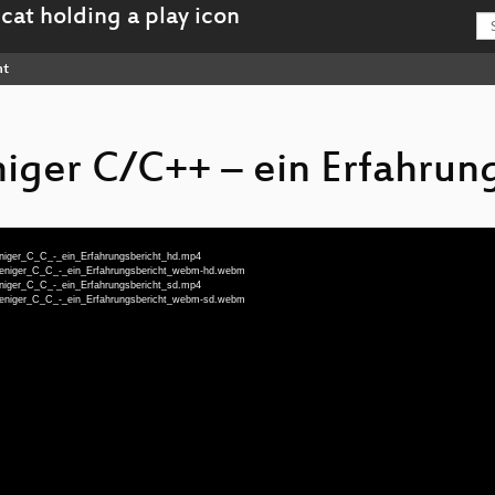
nt
iger C/C++ – ein Erfahrun
eniger_C_C_-_ein_Erfahrungsbericht_hd.mp4
_weniger_C_C_-_ein_Erfahrungsbericht_webm-hd.webm
eniger_C_C_-_ein_Erfahrungsbericht_sd.mp4
_weniger_C_C_-_ein_Erfahrungsbericht_webm-sd.webm