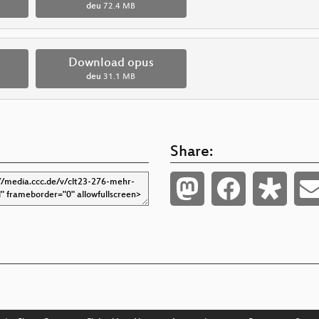
deu
72.4 MB
Download opus
deu
31.1 MB
Share: