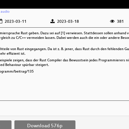
/
audio
2023-03-11
2023-03-18
381
mmiersprache Rust geben. Dazu sei auf [1] verwiesen. Stattdessen sollen anhan
Vergleich zu C/C++ vermeiden lassen. Dabei werden auch die ein oder andere Be
teile von Rust eingegangen. Da ist z. B. jener, dass Rust durch den fehlenden Ga
r effizient ist.
ispiele zeigen, dass der Rust Compiler das Bewusstsein jedes Programmierers ni
d Behaviour spürbar steigert.
programm/beitrag/135
p
Download 576p