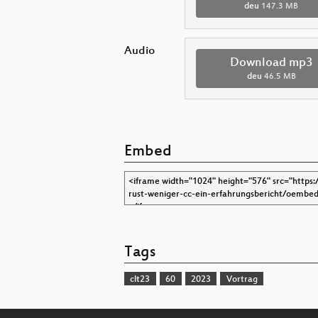
deu
147.3 MB
Audio
Download mp3
deu
46.5 MB
Embed
Tags
clt23
60
2023
Vortrag