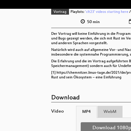
Vortrag
Playlists:
'clt23' videos starting here
50 min
Der Vortrag will keine Einführung in die Progra
und Bugs gezeigt werden, die sich mit Rust im 
und anderen Sprachen vorgestellt.
Natürlich wird auch auf allgemeine Vor- und Nach
insbesondere die systemnahe Programmierung, seh
Die Erfahrung und die im Vortrag aufgeführten Be
Speichermanagement) sondern auch für Undefine
[1] https://chemnitzer.linux-tage.de/2021/de/
Rust und sein Ökosystem – eine Einführung
Download
Video
MP4
WebM
Download 1080