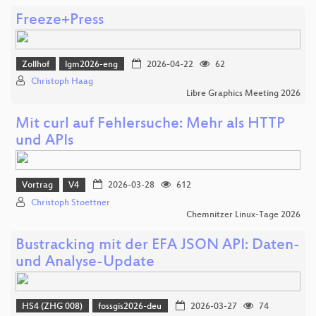
Freeze+Press
Zollhof
lgm2026-eng
2026-04-22
62
Christoph Haag
Libre Graphics Meeting 2026
Mit curl auf Fehlersuche: Mehr als HTTP
und APIs
Vortrag
V4
2026-03-28
612
Christoph Stoettner
Chemnitzer Linux-Tage 2026
Bustracking mit der EFA JSON API: Daten-
und Analyse-Update
HS4 (ZHG 008)
fossgis2026-deu
2026-03-27
74