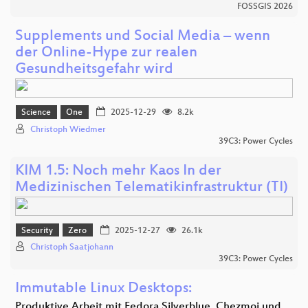
FOSSGIS 2026
Supplements und Social Media – wenn
der Online-Hype zur realen
Gesundheitsgefahr wird
Science
One
2025-12-29
8.2k
Christoph Wiedmer
39C3: Power Cycles
KIM 1.5: Noch mehr Kaos In der
Medizinischen Telematikinfrastruktur (TI)
Security
Zero
2025-12-27
26.1k
Christoph Saatjohann
39C3: Power Cycles
Immutable Linux Desktops:
Produktive Arbeit mit Fedora Silverblue, Chezmoi und…