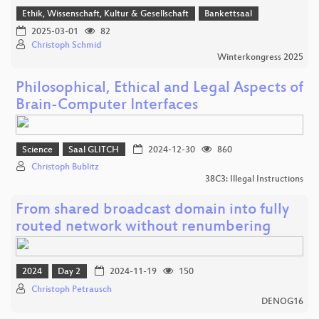
Ethik, Wissenschaft, Kultur & Gesellschaft
Bankettsaal
2025-03-01
82
Christoph Schmid
Winterkongress 2025
Philosophical, Ethical and Legal Aspects of
Brain-Computer Interfaces
Science
Saal GLITCH
2024-12-30
860
Christoph Bublitz
38C3: Illegal Instructions
From shared broadcast domain into fully
routed network without renumbering
2024
Day 2
2024-11-19
150
Christoph Petrausch
DENOG16