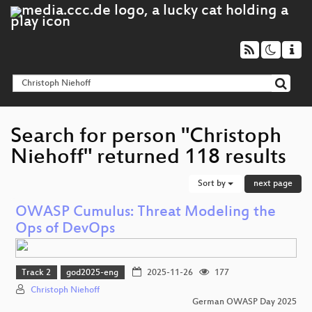
Search for person "Christoph
Niehoff" returned 118 results
Sort by
next page
OWASP Cumulus: Threat Modeling the
Ops of DevOps
Track 2
god2025-eng
2025-11-26
177
Christoph Niehoff
German OWASP Day 2025