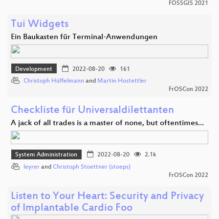
FOSSGIS 2021
Tui Widgets
Ein Baukasten für Terminal-Anwendungen
Development
2022-08-20
161
Christoph Hüffelmann
and
Martin Hostettler
FrOSCon 2022
Checkliste für Universaldilettanten
A jack of all trades is a master of none, but oftentimes…
System Administration
2022-08-20
2.1k
leyrer
and
Christoph Stoettner (stoeps)
FrOSCon 2022
Listen to Your Heart: Security and Privacy
of Implantable Cardio Foo