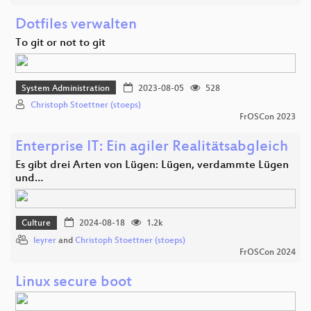
Dotfiles verwalten
To git or not to git
System Administration
2023-08-05
528
Christoph Stoettner (stoeps)
FrOSCon 2023
Enterprise IT: Ein agiler Realitätsabgleich
Es gibt drei Arten von Lügen: Lügen, verdammte Lügen
und…
Culture
2024-08-18
1.2k
leyrer
and
Christoph Stoettner (stoeps)
FrOSCon 2024
Linux secure boot