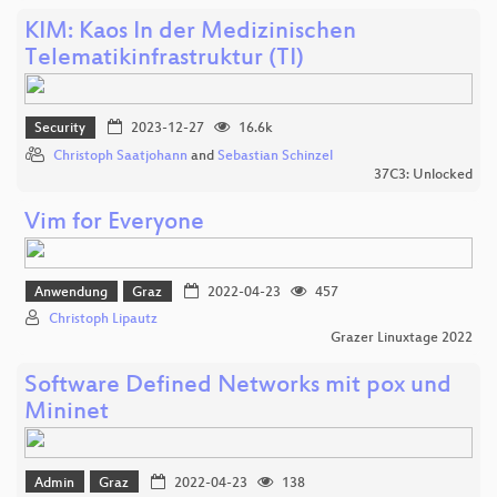
KIM: Kaos In der Medizinischen
Telematikinfrastruktur (TI)
Security
2023-12-27
16.6k
Christoph Saatjohann
and
Sebastian Schinzel
37C3: Unlocked
Vim for Everyone
Anwendung
Graz
2022-04-23
457
Christoph Lipautz
Grazer Linuxtage 2022
Software Defined Networks mit pox und
Mininet
Admin
Graz
2022-04-23
138