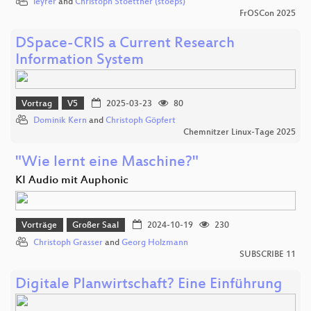
leyrer
and
Christoph Stoettner (stoeps)
FrOSCon 2025
DSpace-CRIS a Current Research
Information System
Vortrag
V5
2025-03-23
80
Dominik Kern
and
Christoph Göpfert
Chemnitzer Linux-Tage 2025
"Wie lernt eine Maschine?"
KI Audio mit Auphonic
Vorträge
Großer Saal
2024-10-19
230
Christoph Grasser
and
Georg Holzmann
SUBSCRIBE 11
Digitale Planwirtschaft? Eine Einführung