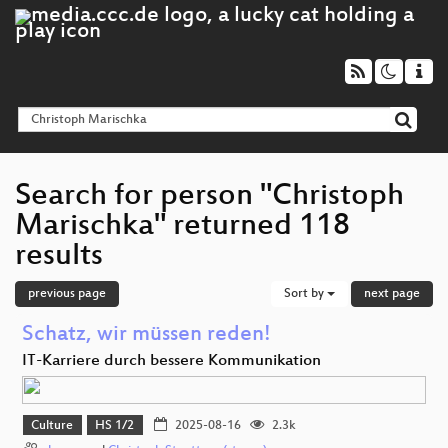
Search for person "Christoph
Marischka" returned 118
results
previous page
Sort by
next page
Schatz, wir müssen reden!
IT-Karriere durch bessere Kommunikation
Culture
HS 1/2
2025-08-16
2.3k