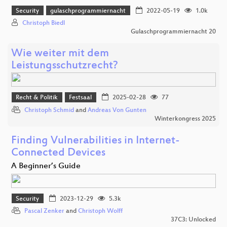
Security
gulaschprogrammiernacht
2022-05-19
1.0k
Christoph Biedl
Gulaschprogrammiernacht 20
Wie weiter mit dem
Leistungsschutzrecht?
Recht & Politik
Festsaal
2025-02-28
77
Christoph Schmid
and
Andreas Von Gunten
Winterkongress 2025
Finding Vulnerabilities in Internet-
Connected Devices
A Beginner’s Guide
Security
2023-12-29
5.3k
Pascal Zenker
and
Christoph Wolff
37C3: Unlocked