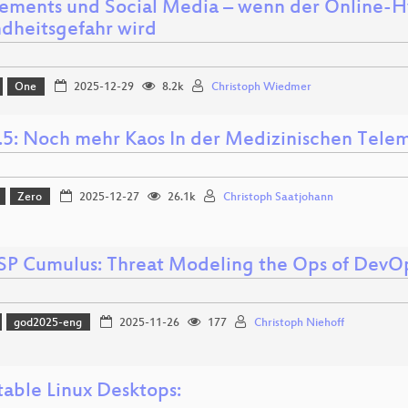
ements und Social Media – wenn der Online-H
dheitsgefahr wird
One
2025-12-29
8.2k
Christoph Wiedmer
.5: Noch mehr Kaos In der Medizinischen Telema
Zero
2025-12-27
26.1k
Christoph Saatjohann
 Cumulus: Threat Modeling the Ops of DevO
god2025-eng
2025-11-26
177
Christoph Niehoff
able Linux Desktops: