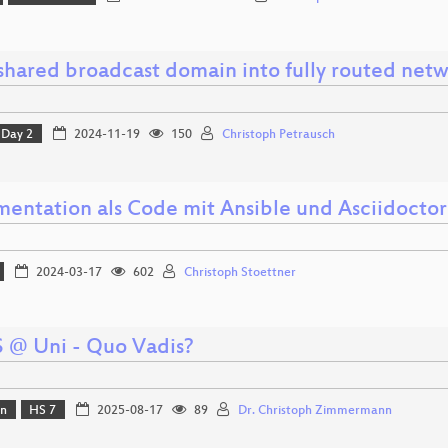
shared broadcast domain into fully routed net
Day 2
2024-11-19
150
Christoph Petrausch
entation als Code mit Ansible und Asciidoctor
2024-03-17
602
Christoph Stoettner
 @ Uni - Quo Vadis?
on
HS 7
2025-08-17
89
Dr. Christoph Zimmermann