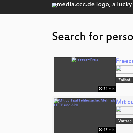
Search for pers
Freez
Zollhof
54 min
Mit c
Vortrag
47 min