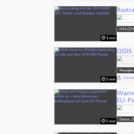
Bustr
HS4 (ZH
3 min
QGIS 
Neuigkei
Chris
5 min
Wann 
EU-Po
Daten, 
5 min