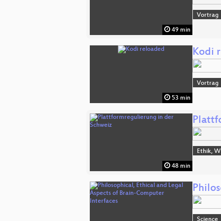
Vortrag
49 min
Kodi 
Vortrag
53 min
Platt
Ethik, W
48 min
Philos
Science