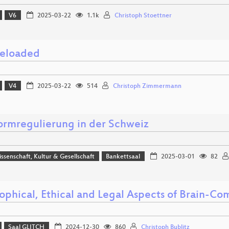
V6
2025-03-22
1.1k
Christoph Stoettner
reloaded
V4
2025-03-22
514
Christoph Zimmermann
formregulierung in der Schweiz
issenschaft, Kultur & Gesellschaft
Bankettsaal
2025-03-01
82
ophical, Ethical and Legal Aspects of Brain-Co
Saal GLITCH
2024-12-30
860
Christoph Bublitz