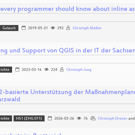
every programmer should know about inline a
Gulasch
2019-05-31
292
Christoph Mallon
ng und Support von QGIS in der IT der Sachse
richte
2023-03-16
224
Christoph Jung
basierte Unterstützung der Maßnahmenplanu
rzwald
richte
HS1 (ZHG 011)
2026-03-26
76
Christoph Dreiser
an