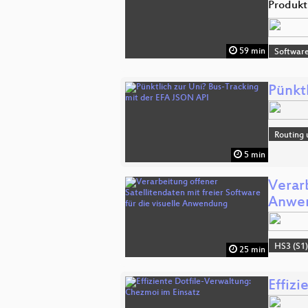
Produkt
59 min
Software
Pünkt
Routing 
5 min
Verarb
Anwe
HS3 (S1
25 min
Effiz