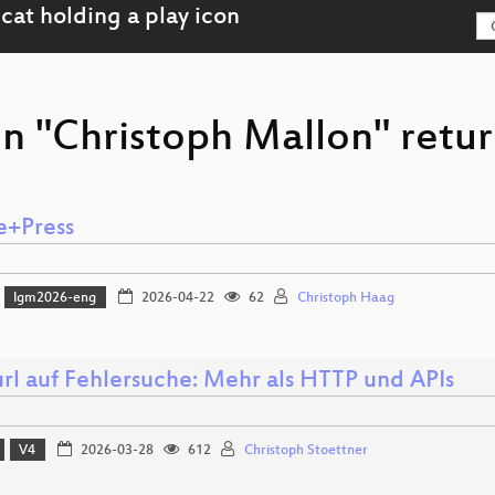
on "Christoph Mallon" retur
e+Press
lgm2026-eng
2026-04-22
62
Christoph Haag
url auf Fehlersuche: Mehr als HTTP und APIs
V4
2026-03-28
612
Christoph Stoettner