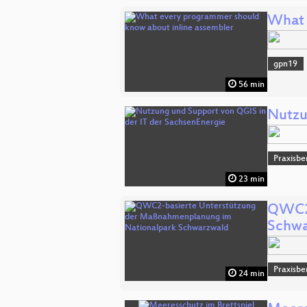
What 
gpn19
56 min
Nutzu
Praxisbe
23 min
QWC2-
Schwa
Praxisbe
24 min