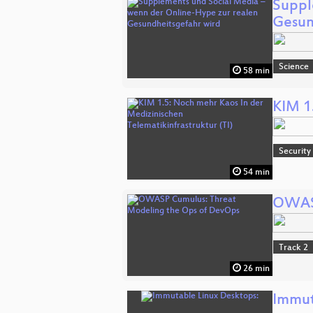
Suppl
Gesun
Science
58 min
KIM 1
Security
54 min
OWASP
Track 2
26 min
Immut