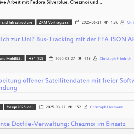
ive Arbeit mit Fedora Silverblue, Chezmoi und…
 and Infrastructure
ZKM Vortragssaal
2025-06-21
1.3k
Chri
lich zur Uni? Bus-Tracking mit der EFA JSON A
und Mobilität
HS4 (S2)
2025-03-27
219
Christoph Friedrich
eitung offener Satellitendaten mit freier Softw
ndung
)
fossgis2025-deu
2025-03-27
152
Christoph Hormann
iente Dotfile-Verwaltung: Chezmoi im Einsatz