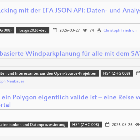
acking mit der EFA JSON API: Daten- und Anal
G 008)
fossgis2026-deu
2026-03-27
74
Christoph Friedrich
basierte Windparkplanung für alle mit dem S
ten und Interessantes aus den Open-Source-Projekten
HS4 (ZHG 008)
toph Neubauer
ein Polygon eigentlich valide ist – eine Reise
rtal
Datenbanken und Datenprozessierung
HS4 (ZHG 008)
2026-03-26