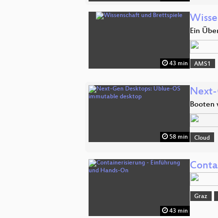
Wisse
Ein Übe
43 min
AMS1
Next-
Booten 
58 min
Cloud
Conta
Graz
43 min