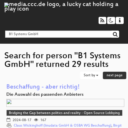
Search for person "B1 Systems
GmbH" returned 29 results
Sort by
next page
Beschaffung - aber richtig!
Die Auswahl des passenden Anbieters
Bridging the Gap between politics and reality - Open Source Lobbying
2024-08-17
167
Claus Wickinghoff (linudata GmbH & OSBA WG Beschaffung)
,
Birgit